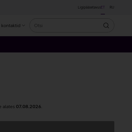
Ligipääsetavus
ET
RU
Otsi
a kontaktid
Otsin
e alates
07.08.2026
.