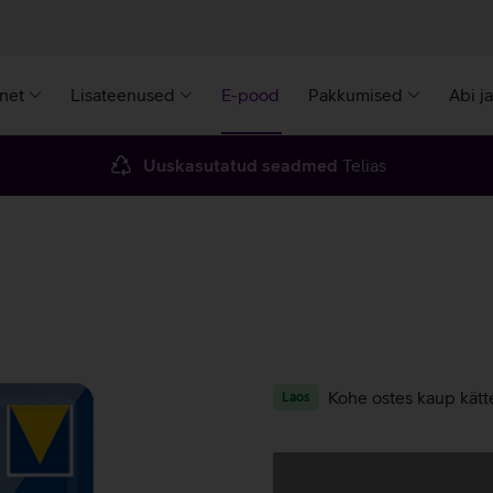
rnet
Lisateenused
E-pood
Pakkumised
Abi j
Uuskasutatud seadmed
Telias
Kohe ostes kaup kätt
Laos