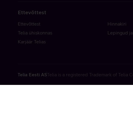
Ettevõttest
Ettevõttest
Hinnakiri
Telia ühiskonnas
Lepingud ja
Karjäär Telias
Telia Eesti AS
Telia is a registered Trademark of Telia