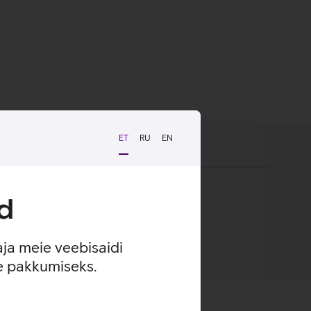
ET
RU
EN
d
aja meie veebisaidi
se pakkumiseks.