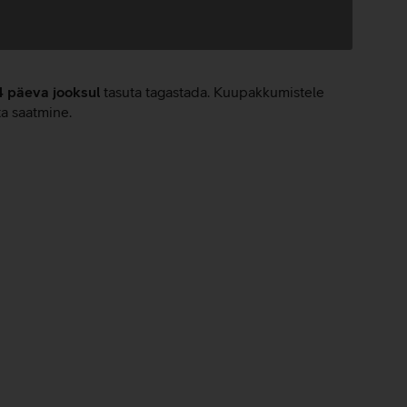
4 päeva jooksul
tasuta tagastada. Kuupakkumistele
ta saatmine.