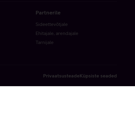
Partnerile
Sideettevõtjale
Ehitajale, arendajale
Tarnijale
Privaatsusteade
Küpsiste seaded