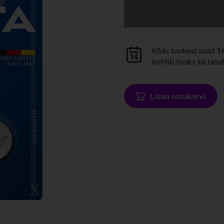
Andmete
laadimine
Andmete
Kõiki tooteid saad
1
laadimine
kehtib lisaks ka tasu
Lisan ostukorvi