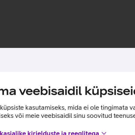
Toote saadavus
a veebisaidil küpsisei
itiumpatareid.
e küpsiste kasutamiseks, mida ei ole tingimata v
seks või meie veebisaidil sinu soovitud teenu
asjalike kirjelduste ja reeglitega