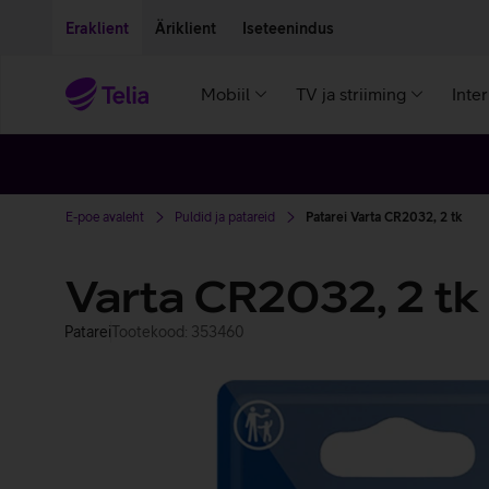
Liigu edasi põhisisu juurde
Ligipääsetavus
Eraklient
Äriklient
Iseteenindus
Mobiil
TV ja striiming
Inte
E-poe avaleht
Puldid ja patareid
Patarei Varta CR2032, 2 tk
Varta CR2032, 2 tk
Patarei
Tootekood: 353460