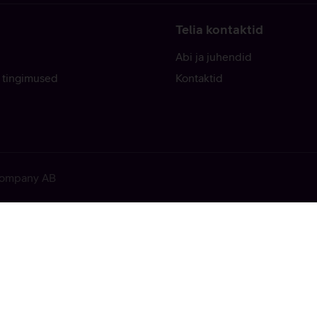
Telia kontaktid
Abi ja juhendid
 tingimused
Kontaktid
 Company AB