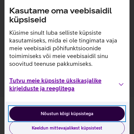
või kaotsi või soovid lihtsalt, et digiboksi saaks juhtida
Kasutame oma veebisaidil
rohkem kui ühe puldiga. S6 pult on mõeldud kasutamiseks
küpsiseid
BLE tehnoloogial ning varasemad digiboksid BLE-d ei
toeta. Seetõttu ei ole S6 pult sobiv ega ka õpetatav telerit
Küsime sinult luba selliste küpsiste
juhtima muude digiboksidega peale VIP5305-e ja
VIP4302-e.
kasutamiseks, mida ei ole tingimata vaja
meie veebisaidi põhifunktsioonide
NB! Teiste digibokside (Arris VIP1113; Motorola
toimimiseks või meie veebisaidil sinu
digiboksid) juhtimiseks soeta pult S5, millega on
soovitud teenuse pakkumiseks.
võimalik tutvuda
siin
.
Pult töötab kahe CR2032 patareiga.
Tutvu meie küpsiste üksikasjalike
kirjelduste ja reeglitega
Nõustun kõigi küpsistega
Keeldun mittevajalikest küpsistest