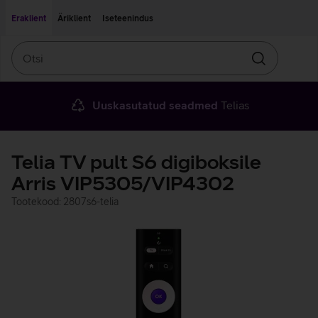
Liigu edasi põhisisu juurde
Ligipääsetavus
Eraklient
Äriklient
Iseteenindus
Otsi
Otsin
Uuskasutatud seadmed
Telias
Telia TV pult S6 digiboksile
Arris VIP5305/VIP4302
Tootekood: 2807s6-telia