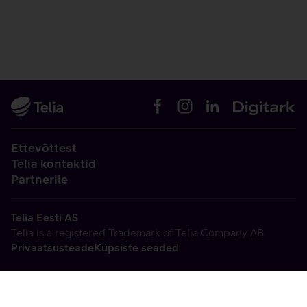
Ettevõttest
Telia kontaktid
Partnerile
Telia Eesti AS
Telia is a registered Trademark of Telia Company AB
Privaatsusteade
Küpsiste seaded