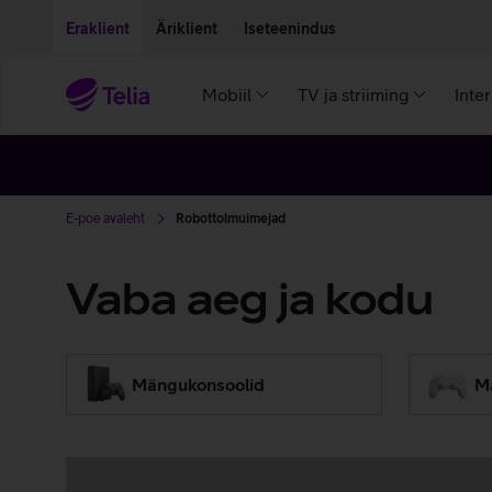
Liigu edasi põhisisu juurde
Ligipääsetavus
Eraklient
Äriklient
Iseteenindus
Mobiil
TV ja striiming
Inte
E-poe avaleht
Robottolmuimejad
Vaba aeg ja kodu
Mängukonsoolid
M