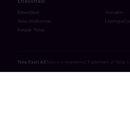
Ettevõttest
Ettevõttest
Hinnakiri
Telia ühiskonnas
Lepingud ja
Karjäär Telias
Telia Eesti AS
Telia is a registered Trademark of Telia