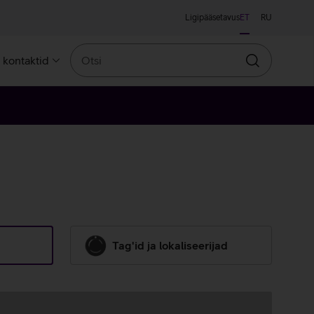
Ligipääsetavus
ET
RU
Otsi
a kontaktid
Otsin
Tag'id ja lokaliseerijad