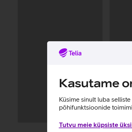
Kasutame om
Küsime sinult luba sellist
põhifunktsioonide toimimi
Tutvu meie küpsiste üksik
Andmete
Andmete