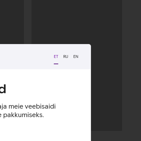
ET
RU
EN
d
aja meie veebisaidi
se pakkumiseks.
Andmete