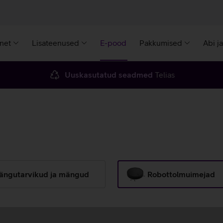
rnet
Lisateenused
E-pood
Pakkumised
Abi j
Uuskasutatud seadmed
Telias
ängutarvikud ja mängud
Robottolmuimejad