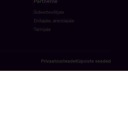
Partnerile
Sideettevõtjale
Ehitajale, arendajale
Tarnijale
Privaatsusteade
Küpsiste seaded