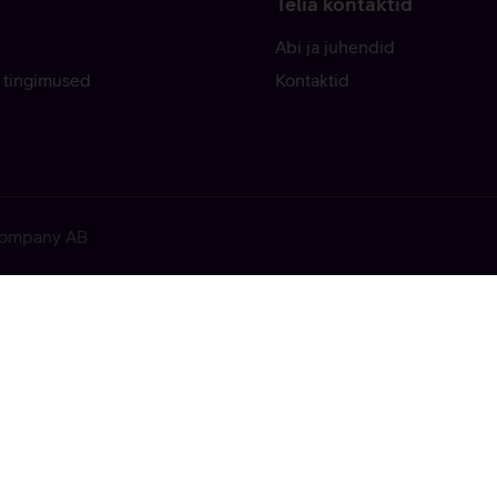
Telia kontaktid
Abi ja juhendid
 tingimused
Kontaktid
 Company AB