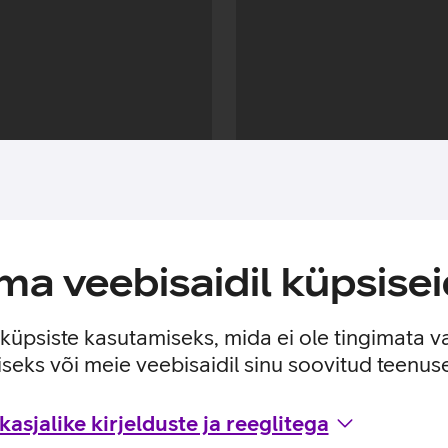
a veebisaidil küpsisei
e küpsiste kasutamiseks, mida ei ole tingimata v
seks või meie veebisaidil sinu soovitud teenu
asjalike kirjelduste ja reeglitega
Andmete