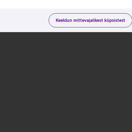
laadimine
Keeldun mittevajalikest küpsistest