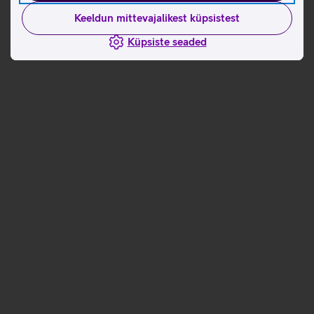
Keeldun mittevajalikest küpsistest
Küpsiste seaded