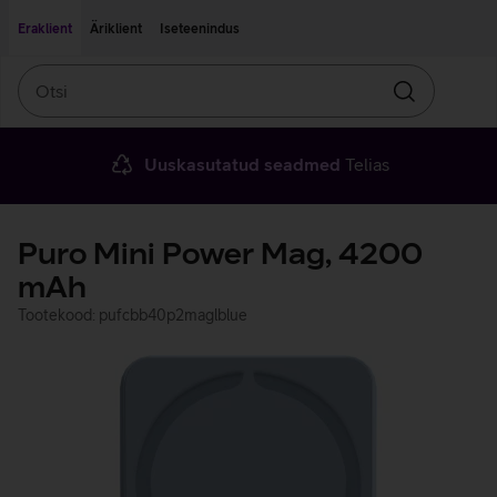
Liigu edasi põhisisu juurde
Ligipääsetavus
Eraklient
Äriklient
Iseteenindus
Otsi
Otsin
Uuskasutatud seadmed
Telias
Puro Mini Power Mag, 4200
mAh
Tootekood: pufcbb40p2maglblue