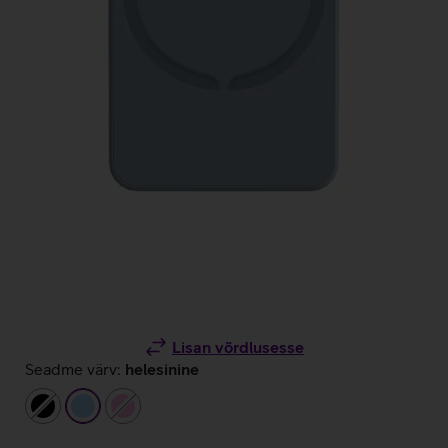
Lisan võrdlusesse
Seadme värv:
helesinine
must
helesinine
heleroosa