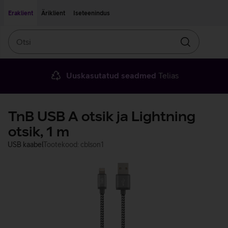
Liigu edasi põhisisu juurde
Ligipääsetavus
Eraklient
Äriklient
Iseteenindus
Otsi
Otsin
Uuskasutatud seadmed
Telias
TnB USB A otsik ja Lightning
otsik, 1 m
USB kaabel
Tootekood: cblson1