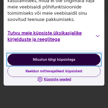
kasutamiseks, mida ei ole tingimata vaja
meie veebisaidi põhifunktsioonide
toimimiseks või meie veebisaidil sinu
soovitud teenuse pakkumiseks.
Tutvu meie küpsiste üksikasjalike
kirjelduste ja reeglitega
Nõustun kõigi küpsistega
Keeldun mittevajalikest küpsistest
Küpsiste seaded