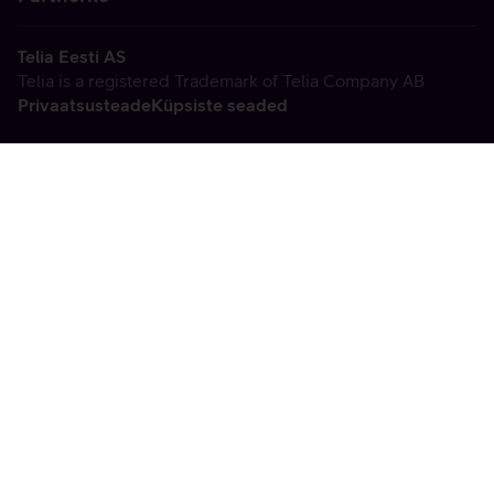
Telia Eesti AS
Telia is a registered Trademark of Telia Company AB
Privaatsusteade
Küpsiste seaded
Vabandame, tekkis
tehniline viga