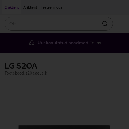
Liigu edasi põhisisu juurde
Ligipääsetavus
Eraklient
Äriklient
Iseteenindus
Otsi
Otsin
Uuskasutatud seadmed
Telias
LG S20A
Tootekood: s20a.aeusllk