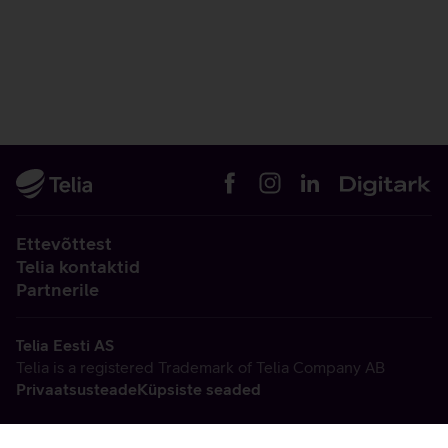
Ettevõttest
Telia kontaktid
Partnerile
Telia Eesti AS
Telia is a registered Trademark of Telia Company AB
Privaatsusteade
Küpsiste seaded