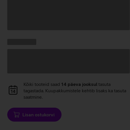
Andmete
laadimine
Kampaania
Andmete
pakkumised:
laadimine
Andmete
Kõiki tooteid saad
14 päeva jooksul
tasuta
laadimine
tagastada. Kuupakkumistele kehtib lisaks ka tasuta
saatmine.
Lisan ostukorvi