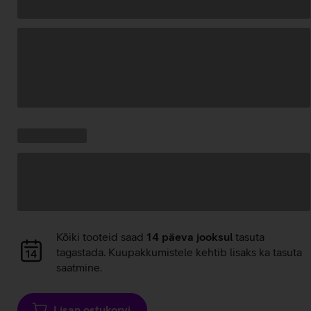
Andmete
laadimine
Kampaania
Andmete
pakkumised:
laadimine
Andmete
Kõiki tooteid saad
14 päeva jooksul
tasuta
laadimine
tagastada. Kuupakkumistele kehtib lisaks ka tasuta
saatmine.
Lisan ostukorvi