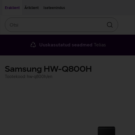
Liigu edasi põhisisu juurde
Ligipääsetavus
Eraklient
Äriklient
Iseteenindus
Otsi
Otsin
Uuskasutatud seadmed
Telias
Samsung HW-Q800H
Tootekood: hw-q800h/en