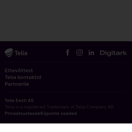
Ettevõttest
Telia kontaktid
Partnerile
Telia Eesti AS
Telia is a registered Trademark of Telia Company AB
Privaatsusteade
Küpsiste seaded