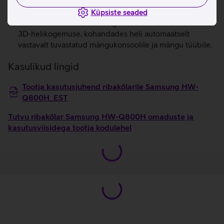
selgust, analüüsides taustamüra ja sisu helitasemeid, et
kuuleksid kõnet selgelt ka mürarikkas keskkonnas.
Küpsiste seaded
Game Pro režiim loob mängimiseks dünaamilise
3D‑helikogemuse, kohandades heli automaatselt
vastavalt tuvastatud mängukonsoolile ja mängu tüübile.
Kasulikud lingid
Tootja kasutusjuhend ribakõlarile Samsung HW-
Q800H_EST
Tutvu ribakõlar Samsung HW-Q800H omaduste ja
kasutusviisidega tootja kodulehel