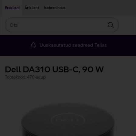
Liigu edasi põhisisu juurde
Ligipääsetavus
Eraklient
Äriklient
Iseteenindus
Otsi
Otsin
Uuskasutatud seadmed
Telias
Dell DA310 USB-C, 90 W
Tootekood: 470-aeup