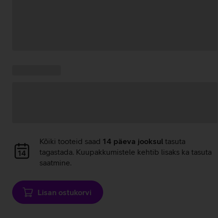
Andmete
laadimine
Kampaania
Andmete
pakkumised:
laadimine
Andmete
Kõiki tooteid saad
14 päeva jooksul
tasuta
laadimine
tagastada. Kuupakkumistele kehtib lisaks ka tasuta
saatmine.
Lisan ostukorvi