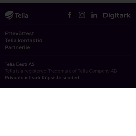
Ettevõttest
Telia kontaktid
Partnerile
Telia Eesti AS
Telia is a registered Trademark of Telia Company AB
Privaatsusteade
Küpsiste seaded