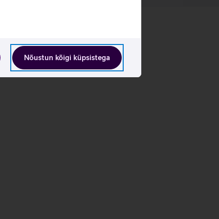
Nõustun kõigi küpsistega