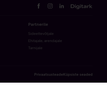
Partnerile
Sideettevõtjale
Ehitajale, arendajale
Tarnijale
Privaatsusteade
Küpsiste seaded