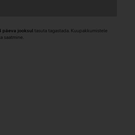
4 päeva jooksul
tasuta tagastada. Kuupakkumistele
ta saatmine.