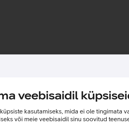
Toote saadavus
ekraani kriimustuste ja põrutuste eest. Kaitseklaasi mitmekihilin
a veebisaidil küpsisei
asi paigalduse mugavamaks. Paigaldusraam on valmistatud 100%
e küpsiste kasutamiseks, mida ei ole tingimata v
seks või meie veebisaidil sinu soovitud teenu