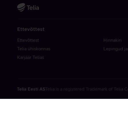
Ettevõttest
Ettevõttest
Hinnakiri
Telia ühiskonnas
Lepingud ja
Karjäär Telias
Telia Eesti AS
Telia is a registered Trademark of Telia