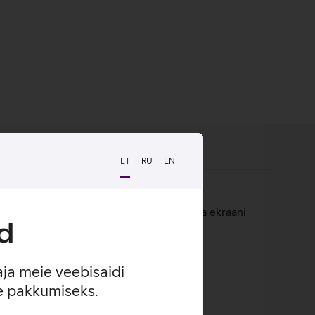
ET
RU
EN
e disain tagab väga hea puutetundlikkuse ja ekraani
d
 taaskasutatud plastikust.
aja meie veebisaidi
se pakkumiseks.