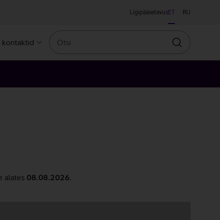
Ligipääsetavus
ET
RU
Otsi
a kontaktid
Otsin
e alates
08.08.2026
.