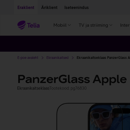
Liigu edasi põhisisu juurde
Ligipääsetavus
Eraklient
Äriklient
Iseteenindus
Mobiil
TV ja striiming
Inte
E-poe avaleht
Ekraanikaitsed
Ekraanikaitseklaas PanzerGlass Ap
PanzerGlass Apple i
Ekraanikaitseklaas
Tootekood: pg76830