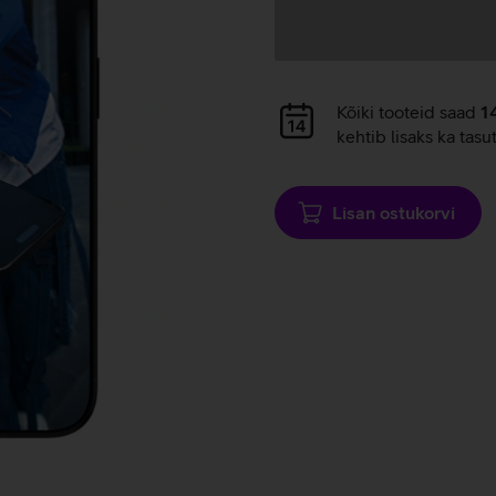
Andmete
laadimine
Andmete
Kõiki tooteid saad
1
laadimine
kehtib lisaks ka tasu
Lisan ostukorvi