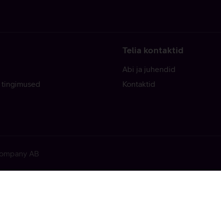
Telia kontaktid
Abi ja juhendid
 tingimused
Kontaktid
 Company AB