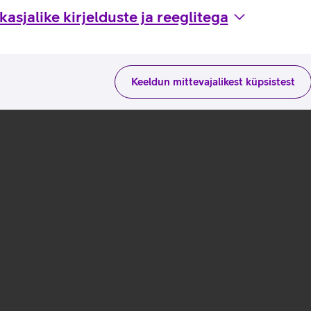
asjalike kirjelduste ja reeglitega
Keeldun mittevajalikest küpsistest