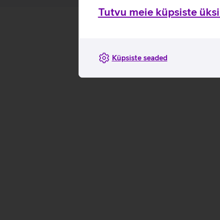
Tutvu meie küpsiste üksik
Küpsiste seaded