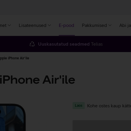
rnet
Lisateenused
E-pood
Pakkumised
Abi j
Uuskasutatud seadmed
Telias
ple iPhone Air'ile
Phone Air'ile
Kohe ostes kaup kätt
Laos