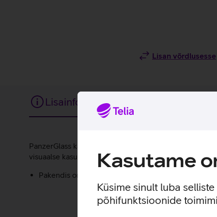
Lisan võrdlusesse
Lisainfo
Tehnilised andmed
Lisainfo
PanzerGlass kaitseklaas on loodud, et kaitsta telefoni 
Kasutame om
visuaalse kasutuskogemuse.
Pakendis on kaasas raam, mis teeb koduse kaitsekla
Küsime sinult luba sellist
põhifunktsioonide toimimi