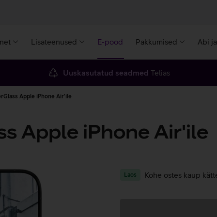
rnet
Lisateenused
E-pood
Pakkumised
Abi j
Uuskasutatud seadmed
Telias
rGlass Apple iPhone Air'ile
s Apple iPhone Air'ile
Kohe ostes kaup kätt
Laos