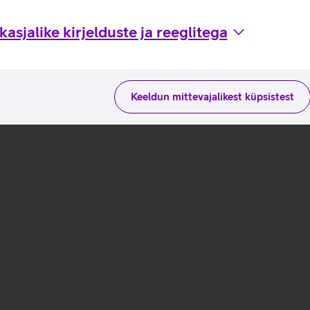
asjalike kirjelduste ja reeglitega
Keeldun mittevajalikest küpsistest