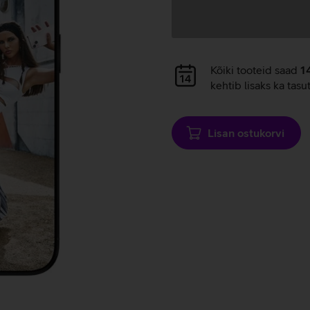
Andmete
laadimine
Andmete
Kõiki tooteid saad
1
laadimine
kehtib lisaks ka tasu
Lisan ostukorvi