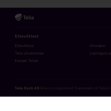
Ettevõttest
Ettevõttest
Hinnakiri
Telia ühiskonnas
Lepingud ja
Karjäär Telias
Telia Eesti AS
Telia is a registered Trademark of Telia