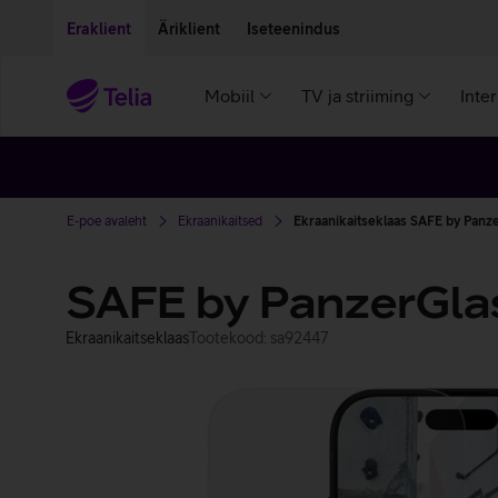
Liigu edasi põhisisu juurde
Ligipääsetavus
Eraklient
Äriklient
Iseteenindus
Mobiil
TV ja striiming
Inte
E-poe avaleht
Ekraanikaitsed
Ekraanikaitseklaas SAFE by Panze
SAFE by PanzerGlas
Ekraanikaitseklaas
Tootekood: sa92447