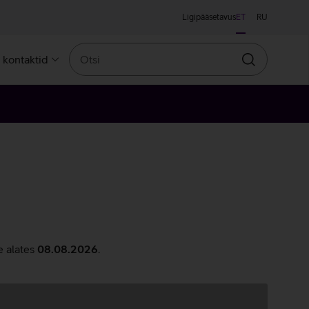
Ligipääsetavus
ET
RU
Otsi
a kontaktid
Otsin
e alates
08.08.2026
.