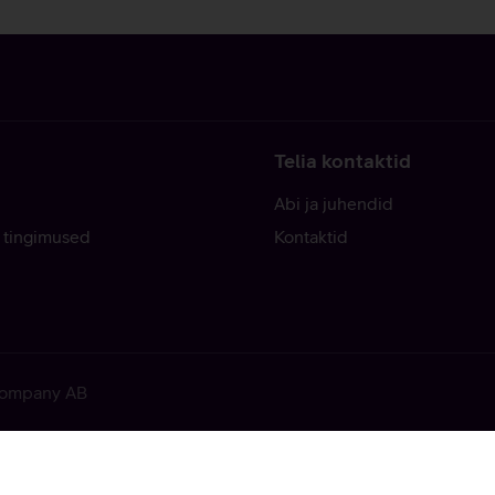
Telia kontaktid
Abi ja juhendid
 tingimused
Kontaktid
 Company AB