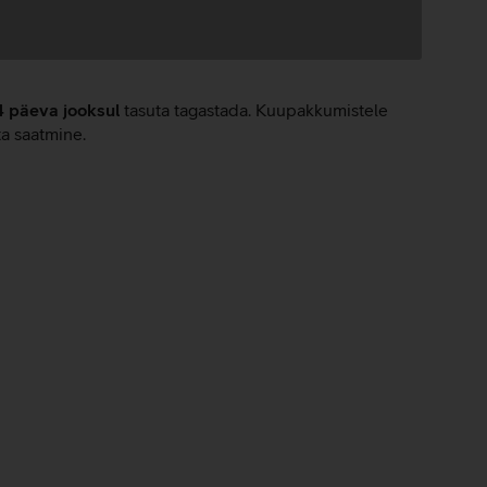
4 päeva jooksul
tasuta tagastada. Kuupakkumistele
ta saatmine.