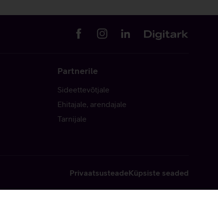
Partnerile
Sideettevõtjale
Ehitajale, arendajale
Tarnijale
Privaatsusteade
Küpsiste seaded