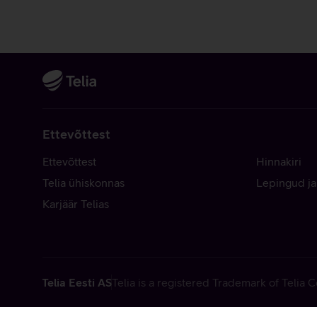
Ettevõttest
Ettevõttest
Hinnakiri
Telia ühiskonnas
Lepingud ja
Karjäär Telias
Telia Eesti AS
Telia is a registered Trademark of Telia