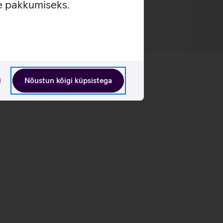
se pakkumiseks.
Nõustun kõigi küpsistega