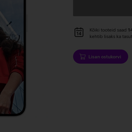
Andmete
laadimine
Andmete
Kõiki tooteid saad
1
laadimine
kehtib lisaks ka tasu
Lisan ostukorvi