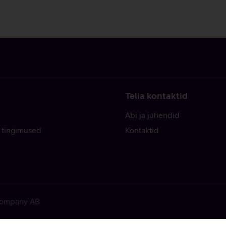
Telia kontaktid
Abi ja juhendid
 tingimused
Kontaktid
 Company AB