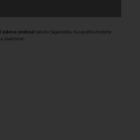
4 päeva jooksul
tasuta tagastada. Kuupakkumistele
ta saatmine.