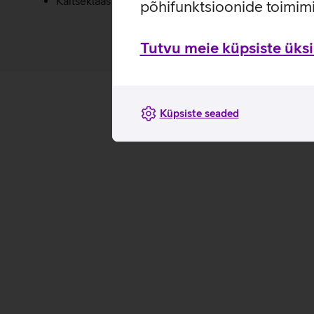
Kaitseklaas on valmistatud 60% taaskasutatud klaasi
põhifunktsioonide toimimi
Tutvu meie küpsiste üksik
Küpsiste seaded