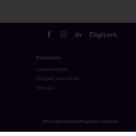
Partnerile
Sideettevõtjale
Ehitajale, arendajale
Tarnijale
Privaatsusteade
Küpsiste seaded