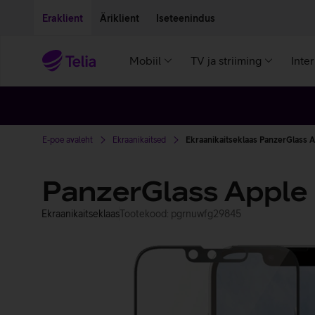
Liigu edasi põhisisu juurde
Ligipääsetavus
Eraklient
Äriklient
Iseteenindus
Mobiil
TV ja striiming
Inte
E-poe avaleht
Ekraanikaitsed
Ekraanikaitseklaas PanzerGlass 
PanzerGlass Apple 
Ekraanikaitseklaas
Tootekood: pgrnuwfg29845