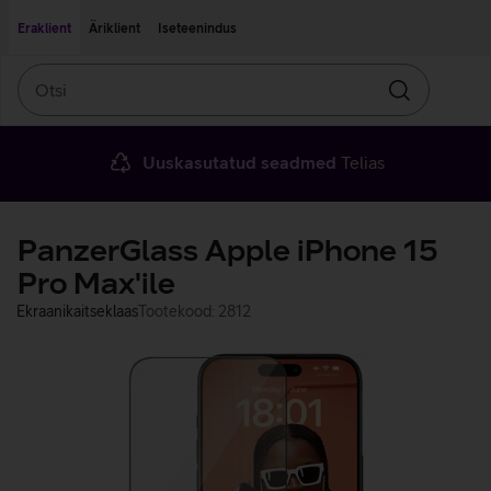
Liigu edasi põhisisu juurde
Ligipääsetavus
Eraklient
Äriklient
Iseteenindus
Otsi
Otsin
Uuskasutatud seadmed
Telias
PanzerGlass Apple iPhone 15
Pro Max'ile
Ekraanikaitseklaas
Tootekood: 2812