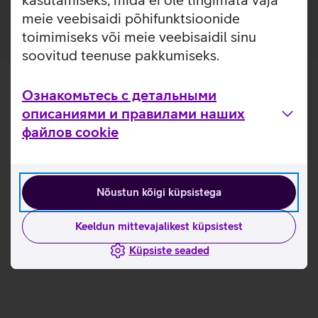
meie veebisaidi põhifunktsioonide
toimimiseks või meie veebisaidil sinu
soovitud teenuse pakkumiseks.
Ознакомьтесь с детальными
описаниями и правилами наших
файлов cookie
Nõustun kõigi küpsistega
Keeldun mittevajalikest küpsistest
Küpsiste seaded