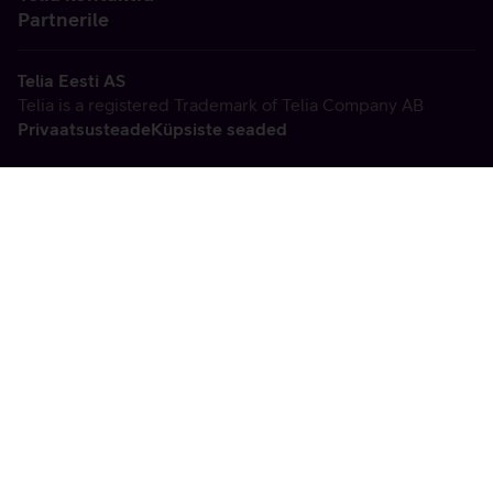
Partnerile
Telia Eesti AS
Telia is a registered Trademark of Telia Company AB
Privaatsusteade
Küpsiste seaded
Vabandame, tekkis
tehniline viga