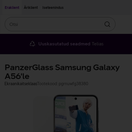
Liigu edasi põhisisu juurde
Ligipääsetavus
Eraklient
Äriklient
Iseteenindus
Otsi
Otsin
Uuskasutatud seadmed
Telias
PanzerGlass Samsung Galaxy
A56'le
Ekraanikaitseklaas
Tootekood: pgrnuwfg38380