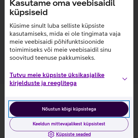
Kasutame oma veebisaidil
Kaitseklaas on kriimustustele 3x vastupidavam, kui
küpsiseid
eelneva generatsiooni PanzerGlass kaitseklaasid.
(Eelnev generatsioon - 2024. aastal välja tulnud
Küsime sinult luba selliste küpsiste
PanzerGlass kaitseklaasid).
kasutamiseks, mida ei ole tingimata vaja
Pakendis on kaasas raam, mis teeb koduse kaitseklaasi
meie veebisaidi põhifunktsioonide
paigalduse mugavamaks. Paigaldusraam on valmistatud
toimimiseks või meie veebisaidil sinu
100% taaskasutatud plastikust.
Kaitseklaas on valmistatud 60% taaskasutatud klaasist.
soovitud teenuse pakkumiseks.
Tutvu meie küpsiste üksikasjalike
kirjelduste ja reeglitega
Nõustun kõigi küpsistega
Keeldun mittevajalikest küpsistest
Küpsiste seaded