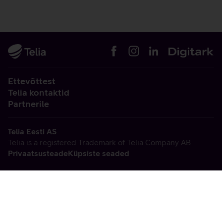
Ettevõttest
Telia kontaktid
Partnerile
Telia Eesti AS
Telia is a registered Trademark of Telia Company AB
Privaatsusteade
Küpsiste seaded