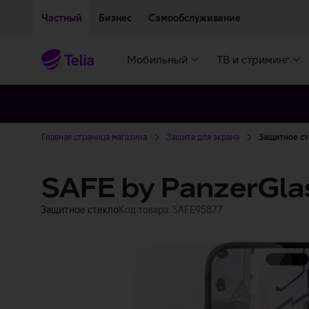
Двигаться дальше к основному контенту
Доступность
Частный
Бизнес
Самообслуживание
Мобильный
ТВ и стриминг
Главная страница магазина
Защита для экрана
Защитное сте
SAFE by PanzerGlas
Защитное стекло
Код товара: SAFE95877