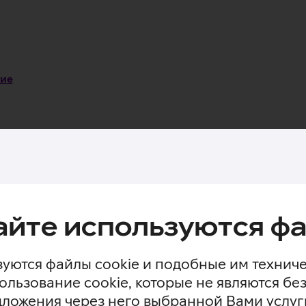
ние
Технические характеристики
Досту
ы экрана телефона от царапин и ударов. Многослойная конс
айте используются фа
личное визуальное впечатление для пользователя. Любая за
а устройства. Закаленное стекло выступает в роли подушк
пин без ущерба для функциональности и внешнего вида ус
уются файлы cookie и подобные им технич
отпечатков пальцев.
ользование cookie, которые не являются 
дложения через него выбранной Вами услуг