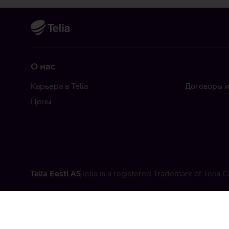
О нас
Карьера в Telia
Договоры и
Цены
Telia Eesti AS
Telia is a registered Trademark of Telia