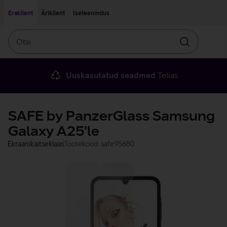
Liigu edasi põhisisu juurde
Ligipääsetavus
Eraklient
Äriklient
Iseteenindus
Otsi
Otsin
Uuskasutatud seadmed
Telias
SAFE by PanzerGlass Samsung
Galaxy A25'le
Ekraanikaitseklaas
Tootekood: safe95680