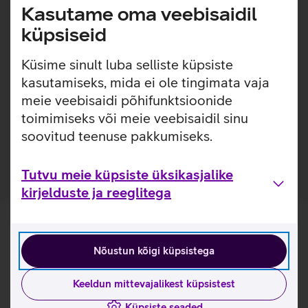
loodud eesmärgiga pikendada seadmete eluiga ja
Kasutame oma veebisaidil
välimust. Karastatud klaas toimib turvapadjana, kaitstes
küpsiseid
telefoni löökide eest ja pakkudes kõrgetasemelist kaitset
kriimustuste vastu, ilma et see kahjustaks seadme
Küsime sinult luba selliste küpsiste
funktsionaalsust ja välimust. Kaitseklaas on kaetud ka
kasutamiseks, mida ei ole tingimata vaja
spetsiaalse kihiga, mis vähendab sõrmejälgede tekkimist
klaasile.
meie veebisaidi põhifunktsioonide
toimimiseks või meie veebisaidil sinu
Pakendis on kaasas raam, mis teeb koduse kaitseklaasi
soovitud teenuse pakkumiseks.
paigalduse mugavamaks.
Tutvu meie küpsiste üksikasjalike
kirjelduste ja reeglitega
Nõustun kõigi küpsistega
Keeldun mittevajalikest küpsistest
Küpsiste seaded