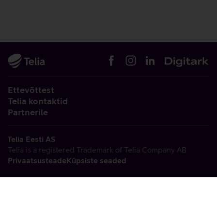
Ettevõttest
Telia kontaktid
Partnerile
Telia Eesti AS
Telia is a registered Trademark of Telia Company AB
Privaatsusteade
Küpsiste seaded