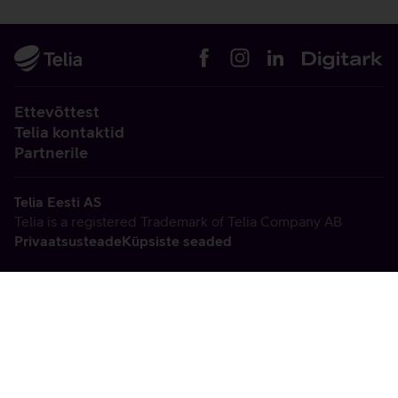
Ettevõttest
Telia kontaktid
Partnerile
Telia Eesti AS
Telia is a registered Trademark of Telia Company AB
Privaatsusteade
Küpsiste seaded