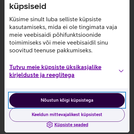
loodud eesmärgiga pikendada seadmete eluiga ja
küpsiseid
välimust. Karastatud klaas toimib turvapadjana, kaitstes
telefoni löökide eest ja pakkudes kõrgetasemelist kaitset
Küsime sinult luba selliste küpsiste
kriimustuste vastu, ilma et see kahjustaks seadme
kasutamiseks, mida ei ole tingimata vaja
funktsionaalsust ja välimust. Kaitseklaas on kaetud ka
meie veebisaidi põhifunktsioonide
spetsiaalse kihiga, mis vähendab sõrmejälgede tekkimist
toimimiseks või meie veebisaidil sinu
klaasile.
soovitud teenuse pakkumiseks.
Tutvu meie küpsiste üksikasjalike
kirjelduste ja reeglitega
Nõustun kõigi küpsistega
Keeldun mittevajalikest küpsistest
Küpsiste seaded