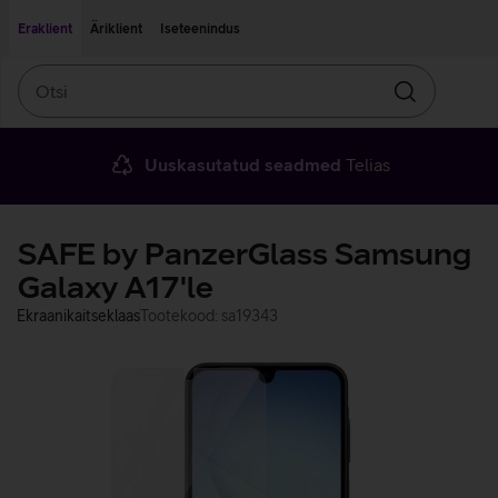
Liigu edasi põhisisu juurde
Ligipääsetavus
Eraklient
Äriklient
Iseteenindus
Otsi
Otsin
Uuskasutatud seadmed
Telias
SAFE by PanzerGlass Samsung
Galaxy A17'le
Ekraanikaitseklaas
Tootekood: sa19343