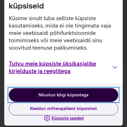
loodud eesmärgiga pikendada seadmete eluiga ja
küpsiseid
välimust. Karastatud klaas toimib turvapadjana, kaitstes
telefoni löökide eest ja pakkudes kõrgetasemelist kaitset
Küsime sinult luba selliste küpsiste
kriimustuste vastu, ilma et see kahjustaks seadme
kasutamiseks, mida ei ole tingimata vaja
funktsionaalsust ja välimust. Kaitseklaas on kaetud ka
meie veebisaidi põhifunktsioonide
spetsiaalse kihiga, mis vähendab sõrmejälgede tekkimist
toimimiseks või meie veebisaidil sinu
klaasile.
soovitud teenuse pakkumiseks.
Tutvu meie küpsiste üksikasjalike
kirjelduste ja reeglitega
Nõustun kõigi küpsistega
Keeldun mittevajalikest küpsistest
Küpsiste seaded