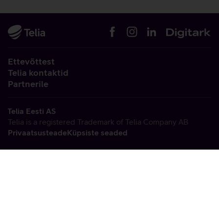
Ettevõttest
Telia kontaktid
Partnerile
Telia Eesti AS
Telia is a registered Trademark of Telia Company AB
Privaatsusteade
Küpsiste seaded