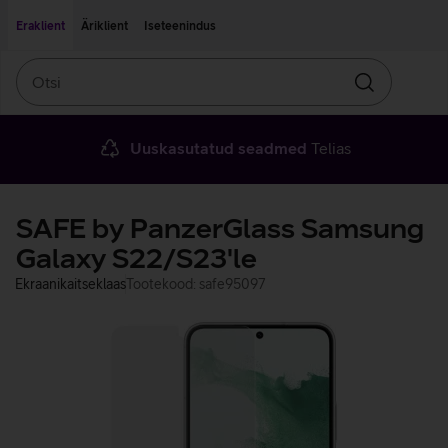
Liigu edasi põhisisu juurde
Ligipääsetavus
Eraklient
Äriklient
Iseteenindus
Otsi
Otsin
Uuskasutatud seadmed
Telias
SAFE by PanzerGlass Samsung
Galaxy S22/S23'le
Ekraanikaitseklaas
Tootekood: safe95097