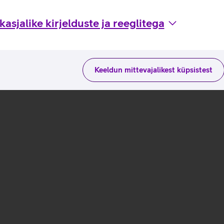
asjalike kirjelduste ja reeglitega
Keeldun mittevajalikest küpsistest