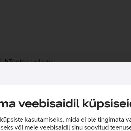
Toote saadavus
s kaitse PanzerGlass Fender kaamerakaitsega. Selle peenelt viim
ktiivid puhtana ja turvaliselt.
a veebisaidil küpsisei
uure jämedaks ega lisa liigselt kaalu.
livaba ja täpse paigalduse.
e küpsiste kasutamiseks, mida ei ole tingimata v
d klaasist.
seks või meie veebisaidil sinu soovitud teenu