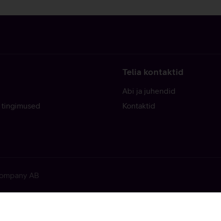
Telia kontaktid
Abi ja juhendid
 tingimused
Kontaktid
 Company AB