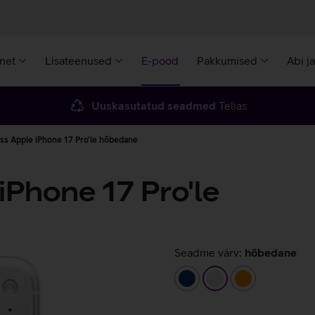
rnet
Lisateenused
E-pood
Pakkumised
Abi j
Uuskasutatud seadmed
Telias
ss Apple iPhone 17 Pro'le hõbedane
iPhone 17 Pro'le
Seadme värv:
hõbedane
tumesinine
hõbedane
oranž