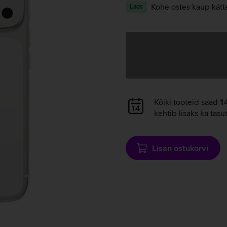
Kohe ostes kaup kätt
Laos
Andmete
laadimine
Andmete
Kõiki tooteid saad
1
laadimine
kehtib lisaks ka tasu
Lisan ostukorvi