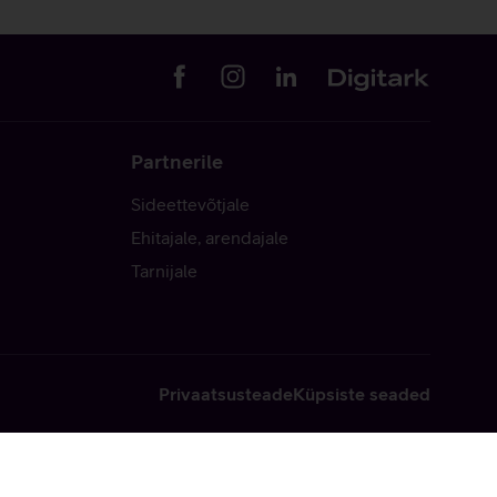
Partnerile
Sideettevõtjale
Ehitajale, arendajale
Tarnijale
Privaatsusteade
Küpsiste seaded