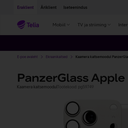
Liigu edasi põhisisu juurde
Ligipääsetavus
Eraklient
Äriklient
Iseteenindus
Mobiil
TV ja striiming
Inte
E-poe avaleht
Ekraanikaitsed
Kaamera kaitsemoodul PanzerGla
PanzerGlass Apple 
Kaamera kaitsemoodul
Tootekood: pg59749