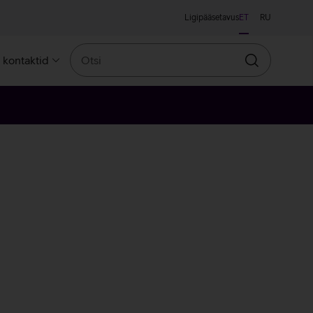
Ligipääsetavus
ET
RU
Otsi
a kontaktid
Otsin