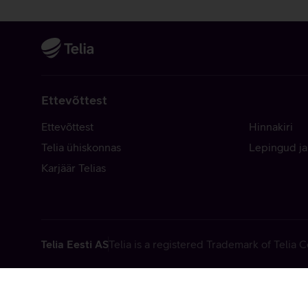
Ettevõttest
Ettevõttest
Hinnakiri
Telia ühiskonnas
Lepingud ja
Karjäär Telias
Telia Eesti AS
Telia is a registered Trademark of Telia