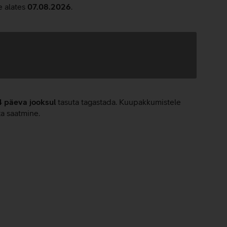
e alates
07.08.2026
.
4 päeva jooksul
tasuta tagastada. Kuupakkumistele
ta saatmine.