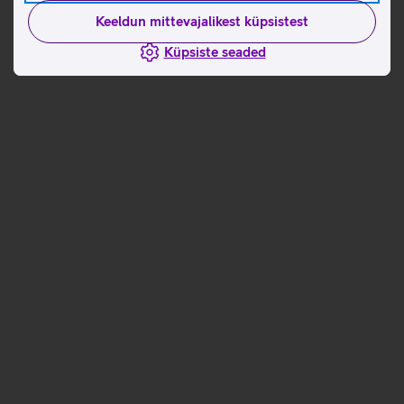
Keeldun mittevajalikest küpsistest
Küpsiste seaded