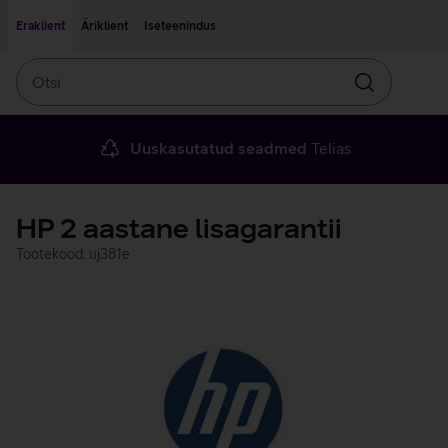
Liigu edasi põhisisu juurde
Ligipääsetavus
Eraklient
Äriklient
Iseteenindus
Otsi
Otsin
Uuskasutatud seadmed
Telias
HP 2 aastane lisagarantii
Tootekood: uj381e