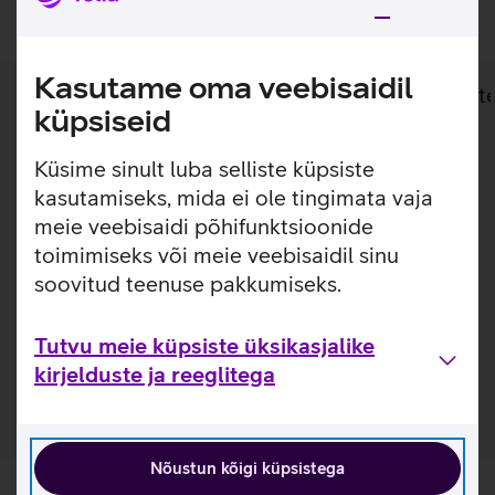
Kasutame oma veebisaidil
Lisainfo
Tehnilised andmed
Toot
küpsiseid
Lisainfo
Küsime sinult luba selliste küpsiste
Lisagarantii äriklassi HP 6xx seeria arvutitele.
kasutamiseks, mida ei ole tingimata vaja
Garantiilaiendus sobib HP 6xx seeria äriklassi
meie veebisaidi põhifunktsioonide
sülearvutitele. Sobib kasutamiseks, kui arvuti tavagarantii
toimimiseks või meie veebisaidil sinu
on lõppemas või on soov koheselt garantiiaega pikendada
soovitud teenuse pakkumiseks.
2 aastani. Garantiilaiendus vajab peale ostu sooritamist
kindlasti registreerimist HP veebikeskkonnas.
Tutvu meie küpsiste üksikasjalike
kirjelduste ja reeglitega
Nõustun kõigi küpsistega