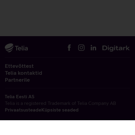
Ettevõttest
Telia kontaktid
Partnerile
Telia Eesti AS
Telia is a registered Trademark of Telia Company AB
Privaatsusteade
Küpsiste seaded