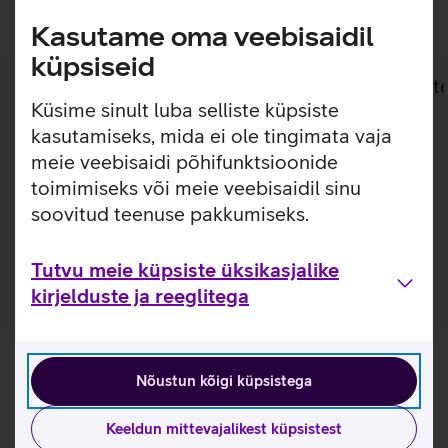
Kasutame oma veebisaidil
küpsiseid
Lisainfo
Tehnilised andmed
Toot
Küsime sinult luba selliste küpsiste
kasutamiseks, mida ei ole tingimata vaja
Lisainfo
meie veebisaidi põhifunktsioonide
Nelja-aastane lisagarantii, mis sobib HP äriklassi
toimimiseks või meie veebisaidil sinu
lauaarvutitele, millel on baasgarantii 1 aasta (HP ProDesk
soovitud teenuse pakkumiseks.
4xx seeriad). Antud garantiilaiendus pikendab garantii 4
aasta peale.
Tutvu meie küpsiste üksikasjalike
kirjelduste ja reeglitega
Nõustun kõigi küpsistega
Keeldun mittevajalikest küpsistest