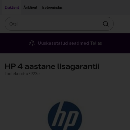
Liigu edasi põhisisu juurde
Ligipääsetavus
Eraklient
Äriklient
Iseteenindus
Otsi
Otsin
Uuskasutatud seadmed
Telias
HP 4 aastane lisagarantii
Tootekood: u7923e