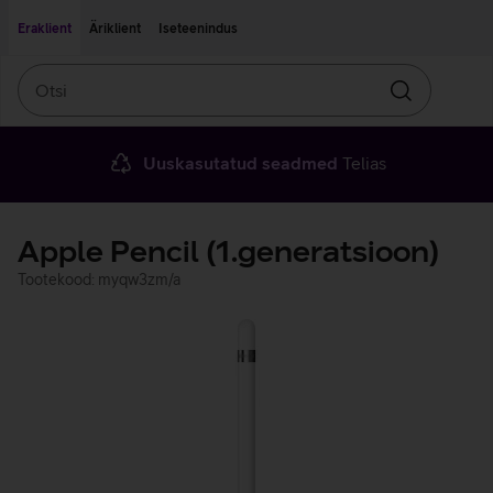
Liigu edasi põhisisu juurde
Ligipääsetavus
Eraklient
Äriklient
Iseteenindus
Otsi
Otsin
Uuskasutatud seadmed
Telias
Apple Pencil (1.generatsioon)
Tootekood: myqw3zm/a