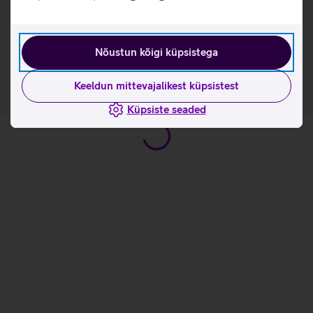
Kasulikud lingid
Tutvu puutepliiatsi Apple Pencil omaduste ja
kasutusviisidega tootja kodulehel
Nõustun kõigi küpsistega
Keeldun mittevajalikest küpsistest
Küpsiste seaded