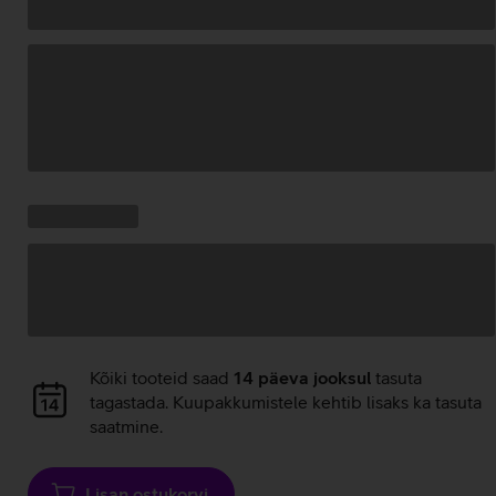
Andmete
laadimine
Kampaania
Andmete
pakkumised:
laadimine
Andmete
Kõiki tooteid saad
14 päeva jooksul
tasuta
laadimine
tagastada. Kuupakkumistele kehtib lisaks ka tasuta
saatmine.
Lisan ostukorvi