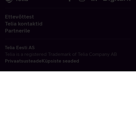
Ettevõttest
Telia kontaktid
Partnerile
Telia Eesti AS
Telia is a registered Trademark of Telia Company AB
Privaatsusteade
Küpsiste seaded