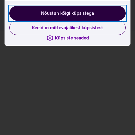
kasutusviisidega tootja kodulehel
Nõustun kõigi küpsistega
Keeldun mittevajalikest küpsistest
Küpsiste seaded