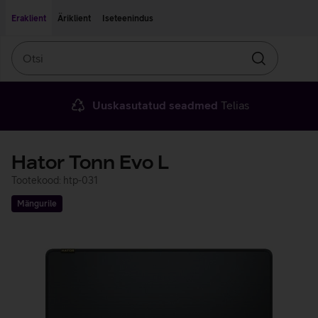
Liigu edasi põhisisu juurde
Ligipääsetavus
Eraklient
Äriklient
Iseteenindus
Otsi
Otsin
Uuskasutatud seadmed
Telias
Hator Tonn Evo L
Tootekood: htp-031
Mängurile