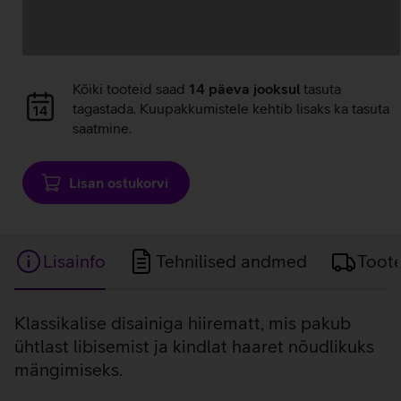
Andmete
laadimine
Andmete
Kõiki tooteid saad
14 päeva jooksul
tasuta
laadimine
tagastada. Kuupakkumistele kehtib lisaks ka tasuta
saatmine.
Lisan ostukorvi
Lisainfo
Tehnilised andmed
Toot
Lisainfo
Klassikalise disainiga hiirematt, mis pakub
ühtlast libisemist ja kindlat haaret nõudlikuks
mängimiseks.