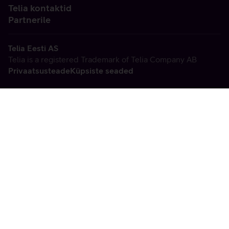
Telia kontaktid
Partnerile
Telia Eesti AS
Telia is a registered Trademark of Telia Company AB
Privaatsusteade
Küpsiste seaded
Vabandame, tekkis