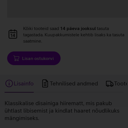
Andmete
laadimine
Andmete
Kõiki tooteid saad
14 päeva jooksul
tasuta
laadimine
tagastada. Kuupakkumistele kehtib lisaks ka tasuta
saatmine.
Lisan ostukorvi
Lisainfo
Tehnilised andmed
Toot
Lisainfo
Klassikalise disainiga hiirematt, mis pakub
ühtlast libisemist ja kindlat haaret nõudlikuks
mängimiseks.