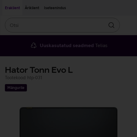
Liigu edasi põhisisu juurde
Ligipääsetavus
Eraklient
Äriklient
Iseteenindus
Otsi
Otsin
Uuskasutatud seadmed
Telias
Hator Tonn Evo L
Tootekood: htp-031
Mängurile