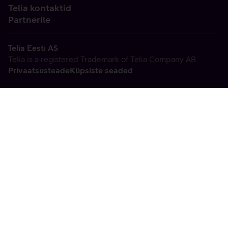
Telia kontaktid
Partnerile
Telia Eesti AS
Telia is a registered Trademark of Telia Company AB
Privaatsusteade
Küpsiste seaded
Vabandame, tekkis