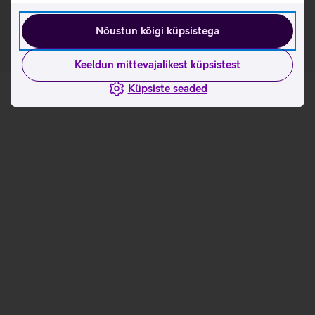
kasutusviisidega tootja kodulehel
Nõustun kõigi küpsistega
Keeldun mittevajalikest küpsistest
Küpsiste seaded