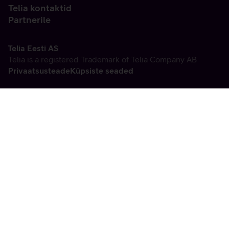
Telia kontaktid
Partnerile
Telia Eesti AS
Telia is a registered Trademark of Telia Company AB
Privaatsusteade
Küpsiste seaded
Vabandame, tekkis