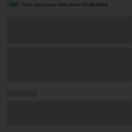
Kohe ostes kaup kätte alates
12.08.2026
.
Laos
Andmete
laadimine
Kampaania
Andmete
pakkumised:
laadimine