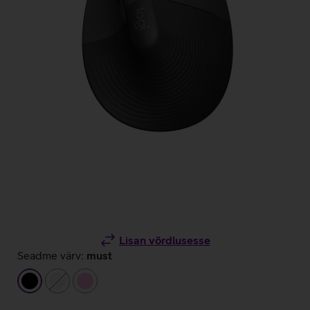
Lisan võrdlusesse
Seadme värv:
must
must
valge
heleroosa