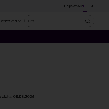
Ligipääsetavus
ET
RU
Otsi
a kontaktid
Otsin
e alates
08.08.2026
.