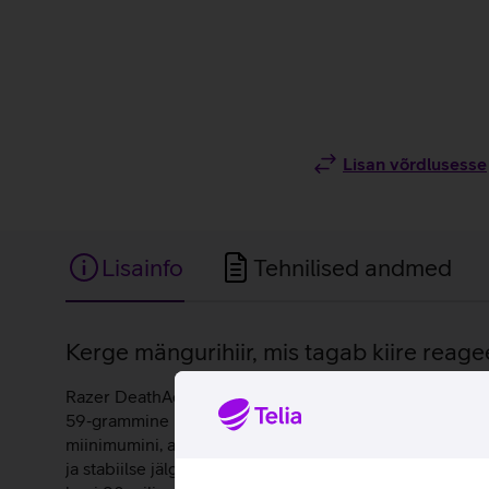
Lisan võrdlusesse
Lisainfo
Tehnilised andmed
Lisainfo
Kerge mängurihiir, mis tagab kiire reagee
Razer DeathAdder V3 on professionaalse taseme mängur
59‑grammine konstruktsioon tagab kiire ja väsimatu l
miinimumini, andes kiire reageerimise ja selge eelise 
ja stabiilse jälgimise. Täiustatud ergonoomiline kuju t