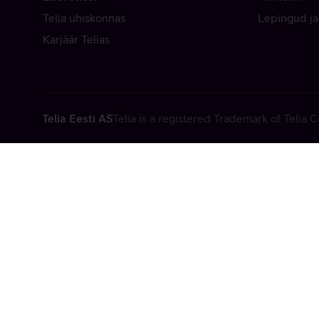
Telia ühiskonnas
Lepingud ja
Karjäär Telias
Telia Eesti AS
Telia is a registered Trademark of Telia
Vabandame, t