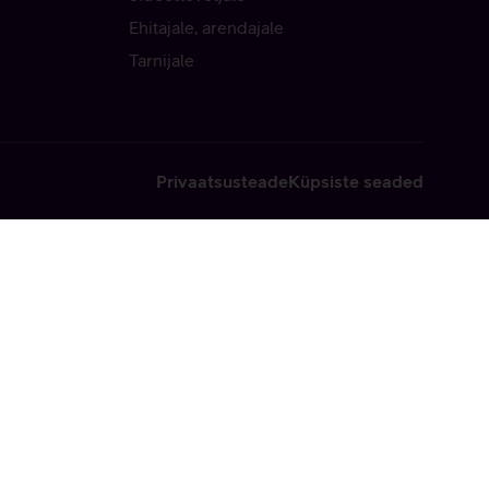
Ehitajale, arendajale
Tarnijale
Privaatsusteade
Küpsiste seaded