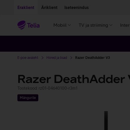
Liigu edasi põhisisu juurde
Ligipääsetavus
Eraklient
Äriklient
Iseteenindus
Mobiil
TV ja striiming
Inte
E-poe avaleht
Hiired ja lisad
Razer DeathAdder V3
Razer DeathAdder
Tootekood: rz01-04640100-r3m1
Mängurile