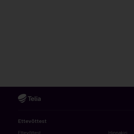
Ettevõttest
Ettevõttest
Hinnakiri