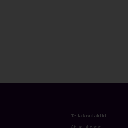
Telia kontaktid
Abi ja juhendid