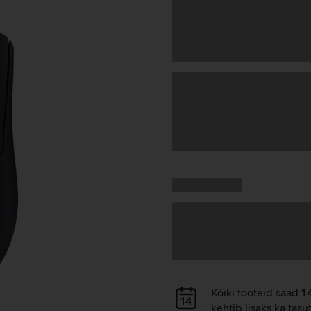
Andmete
laadimine
Kampaania
Andmete
pakkumised:
laadimine
Andmete
Kõiki tooteid saad
1
laadimine
kehtib lisaks ka tasu