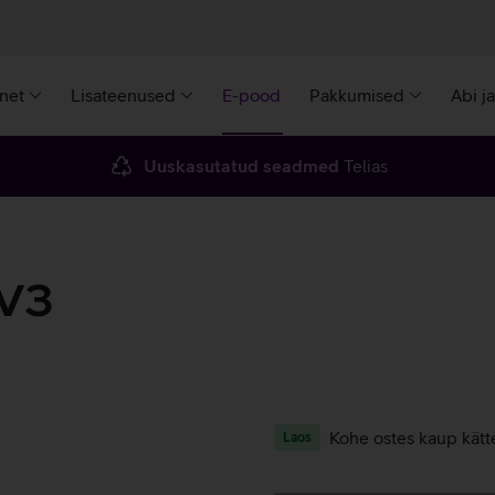
rnet
Lisateenused
E-pood
Pakkumised
Abi j
Uuskasutatud seadmed
Telias
 V3
Kohe ostes kaup kätt
Laos