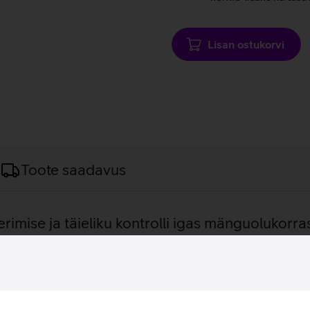
Lisan ostukorvi
Toote saadavus
rimise ja täieliku kontrolli igas mänguolukorra
ihiir, mis on loodud koostöös e‑spordi tippmängijatega, et pa
iikumise ka kõige intensiivsemates mänguolukordades. Razer 8K
igas pingelises vastasseisus. Focus Pro 30K optiline sensor pa
oetab kätt loomulikult ja mugavalt, võimaldades pikemaid mänguse