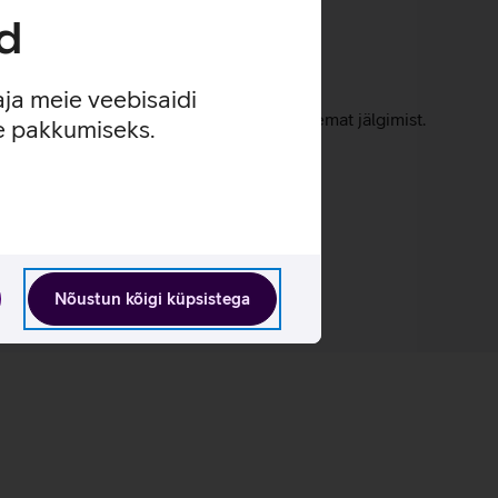
d
usastet varasema 3 asemel.
aja meie veebisaidi
ast, pakkudes paremat kontrolli ja täpsemat jälgimist.
se pakkumiseks.
e.
Nõustun kõigi küpsistega