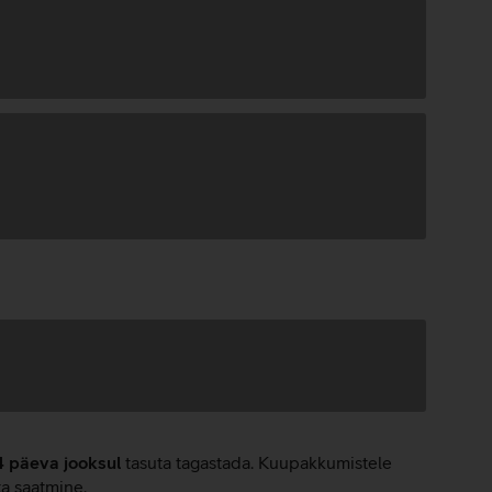
4 päeva jooksul
tasuta tagastada. Kuupakkumistele
ta saatmine.