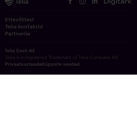
Ettevõttest
Telia kontaktid
Partnerile
Telia Eesti AS
Telia is a registered Trademark of Telia Company AB
Privaatsusteade
Küpsiste seaded