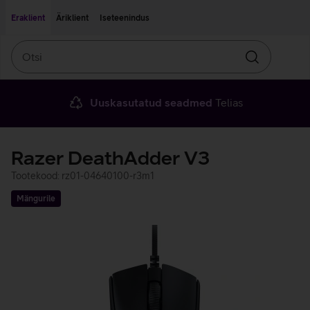
Liigu edasi põhisisu juurde
Ligipääsetavus
Eraklient
Äriklient
Iseteenindus
Otsi
Otsin
Uuskasutatud seadmed
Telias
Razer DeathAdder V3
Tootekood: rz01-04640100-r3m1
Mängurile