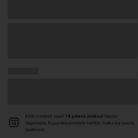
Andmete
laadimine
Kampaania
Andmete
pakkumised:
laadimine
Andmete
Kõiki tooteid saad
14 päeva jooksul
tasuta
laadimine
tagastada. Kuupakkumistele kehtib lisaks ka tasuta
saatmine.