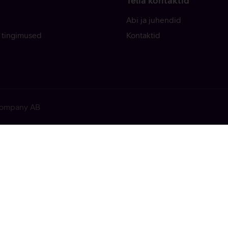
Telia kontaktid
Abi ja juhendid
 tingimused
Kontaktid
 Company AB