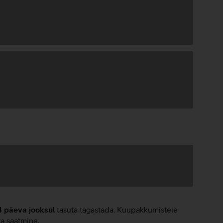
4 päeva jooksul
tasuta tagastada. Kuupakkumistele
ta saatmine.