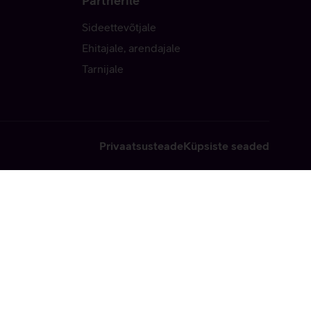
Partnerile
Sideettevõtjale
Ehitajale, arendajale
Tarnijale
Privaatsusteade
Küpsiste seaded