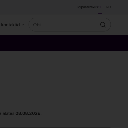
Ligipääsetavus
ET
RU
Otsi
a kontaktid
Otsin
e alates
08.08.2026
.