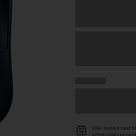
Andmete
laadimine
Kampaania
Andmete
pakkumised:
laadimine
Andmete
Kõiki tooteid saad
1
laadimine
kehtib lisaks ka tasu