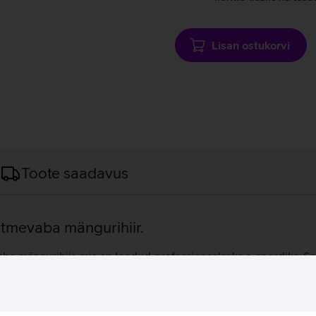
Lisan ostukorvi
Toote saadavus
htmevaba mängurihiir.
mängurihiir, mis on loodud professionaalseks e‑spordiks. Selle 
ning püsiva kasutusmugavuse ka pikemaajaliste mänguseansside j
a ühenduse. Razer Focus Pro 30K optiline sensor pakub erakordset
nit klikki, tagades pika kasutusea. Lisaks võimaldavad 6 progr