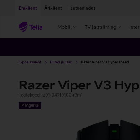
Liigu edasi põhisisu juurde
Ligipääsetavus
Eraklient
Äriklient
Iseteenindus
Mobiil
TV ja striiming
Inte
E-poe avaleht
Hiired ja lisad
Razer Viper V3 Hyperspeed
Razer Viper V3 Hy
Tootekood: rz01-04910100-r3m1
Mängurile