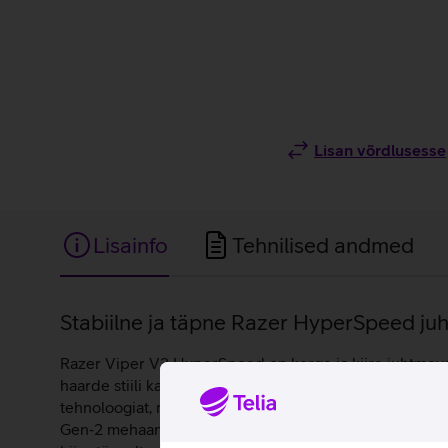
Lisan võrdlusesse
Lisainfo
Tehnilised andmed
Lisainfo
Stabiilne ja täpne Razer HyperSpeed ju
Razer Viper V3 HyperSpeed on kerge ja kiire juhtmevaba 
haarde stiili kasutajatele, tagades stabiilse käetoe 
tehnoloogiat, mis tagab stabiilse ja madala latentsuseg
Gen‑2 mehaanilised lülitid peavad vastu kuni 60 miljo