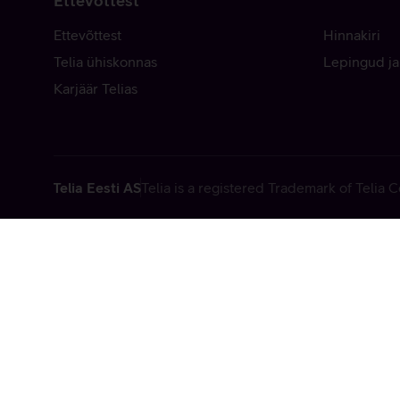
Ettevõttest
Ettevõttest
Hinnakiri
Telia ühiskonnas
Lepingud ja
Karjäär Telias
Telia Eesti AS
Telia is a registered Trademark of Telia