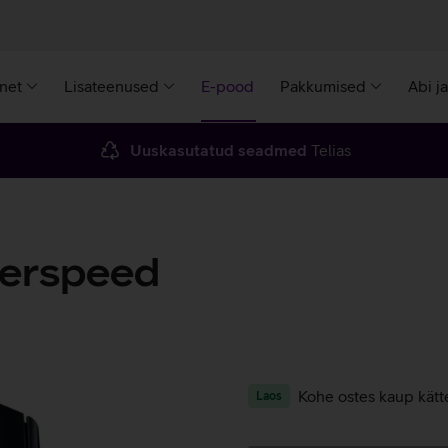
rnet
Lisateenused
E-pood
Pakkumised
Abi j
Uuskasutatud seadmed
Telias
perspeed
Kohe ostes kaup kätt
Laos