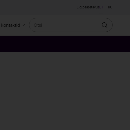
Ligipääsetavus
ET
RU
Otsi
a kontaktid
Otsin