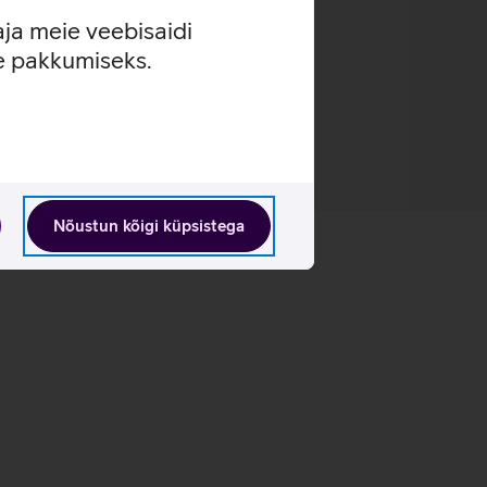
aja meie veebisaidi
se pakkumiseks.
Nõustun kõigi küpsistega