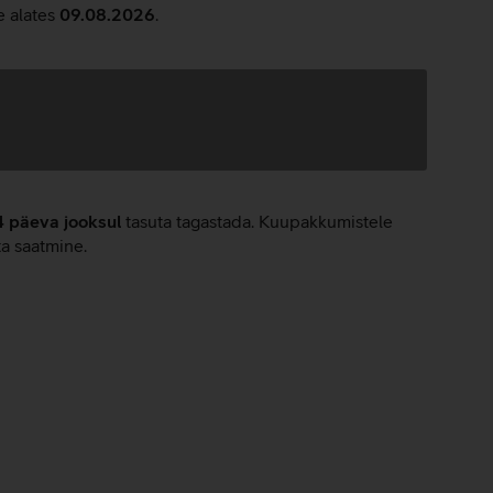
e alates
09.08.2026
.
4 päeva jooksul
tasuta tagastada. Kuupakkumistele
ta saatmine.