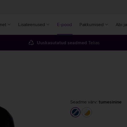
rnet
Lisateenused
E-pood
Pakkumised
Abi j
Uuskasutatud seadmed
Telias
Seadme värv:
tumesinine
tumesinine
valge/kuldne