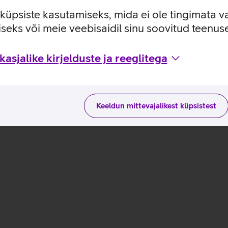
e küpsiste kasutamiseks, mida ei ole tingimata v
seks või meie veebisaidil sinu soovitud teenu
usviisidega tootja kodulehel
asjalike kirjelduste ja reeglitega
Keeldun mittevajalikest küpsistest