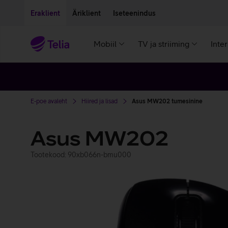
Liigu edasi põhisisu juurde
Ligipääsetavus
Eraklient
Äriklient
Iseteenindus
Mobiil
TV ja striiming
Inte
E-poe avaleht
Hiired ja lisad
Asus MW202 tumesinine
Asus MW202
Tootekood: 90xb066n-bmu000