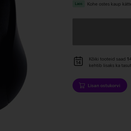
Kohe ostes kaup kätt
Laos
Andmete
laadimine
Andmete
Kõiki tooteid saad
1
laadimine
kehtib lisaks ka tasu
Lisan ostukorvi