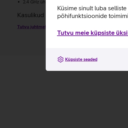
2.4 GHz ühendus stabiilseks ja viivitusteta tööks.
Küsime sinult luba sellist
Kasulikud lingid
põhifunktsioonide toimimi
Tutvu juhtmeta hiire Asus MW202 omaduste ja kasut
Tutvu meie küpsiste üksik
Küpsiste seaded