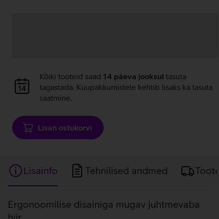
Andmete
laadimine
Andmete
Kõiki tooteid saad
14 päeva jooksul
tasuta
laadimine
tagastada. Kuupakkumistele kehtib lisaks ka tasuta
saatmine.
Lisan ostukorvi
Lisainfo
Tehnilised andmed
Toot
Lisainfo
Ergonoomilise disainiga mugav juhtmevaba
hiir.