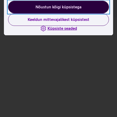
Nõustun kõigi küpsistega
Keeldun mittevajalikest küpsistest
Küpsiste seaded