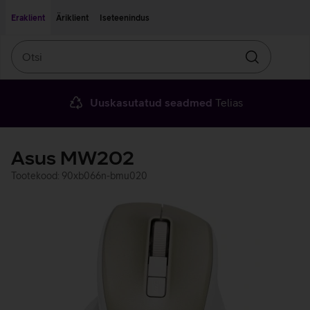
Liigu edasi põhisisu juurde
Ligipääsetavus
Eraklient
Äriklient
Iseteenindus
Otsi
Otsin
Uuskasutatud seadmed
Telias
Asus MW202
Tootekood: 90xb066n-bmu020