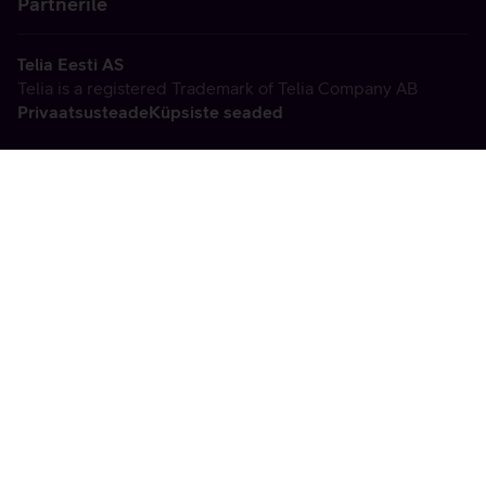
Partnerile
Telia Eesti AS
Telia is a registered Trademark of Telia Company AB
Privaatsusteade
Küpsiste seaded
Vabandame, tekkis
tehniline viga