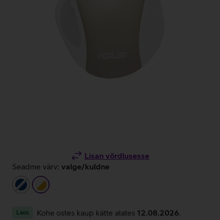
Lisan võrdlusesse
Seadme värv:
valge/kuldne
tumesinine
valge/kuldne
Kohe ostes kaup kätte alates
12.08.2026
.
Laos