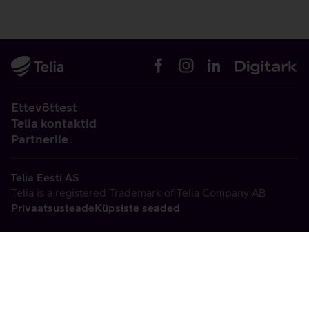
Ettevõttest
Telia kontaktid
Partnerile
Telia Eesti AS
Telia is a registered Trademark of Telia Company AB
Privaatsusteade
Küpsiste seaded