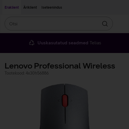
Liigu edasi põhisisu juurde
Ligipääsetavus
Eraklient
Äriklient
Iseteenindus
Otsi
Otsin
Uuskasutatud seadmed
Telias
Lenovo Professional Wireless
Tootekood: 4x30h56886