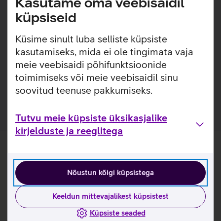
Kasutame oma veebisaidil
kestab ühe komplekti patareidega kuni 2 aastat.
küpsiseid
Täpne lasertehnoloogia.
Ühendub arvutiga läbi USB vastuvõtja.
Küsime sinult luba selliste küpsiste
kasutamiseks, mida ei ole tingimata vaja
Kasulikud lingid
meie veebisaidi põhifunktsioonide
Tutvu hiire Lenovo Professional Wireless omaduste ja
toimimiseks või meie veebisaidil sinu
kasutusviisidega tootja kodulehel
soovitud teenuse pakkumiseks.
Tutvu meie küpsiste üksikasjalike
kirjelduste ja reeglitega
Nõustun kõigi küpsistega
Keeldun mittevajalikest küpsistest
Küpsiste seaded