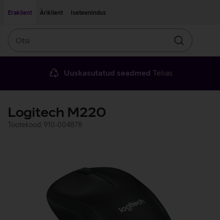
Liigu edasi põhisisu juurde
Ligipääsetavus
Eraklient
Äriklient
Iseteenindus
Otsi
Otsin
Uuskasutatud seadmed
Telias
Logitech M220
Tootekood: 910-004878