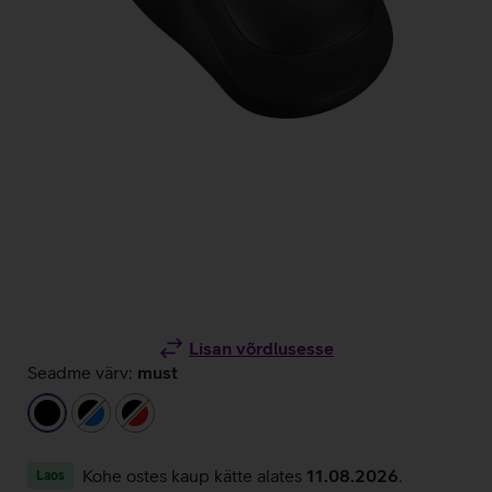
Lisan võrdlusesse
Seadme värv:
must
must
must/sinine
must/punane
Kohe ostes kaup kätte alates
11.08.2026
.
Laos