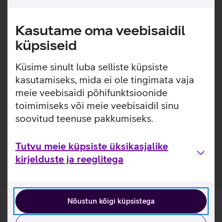
Juhtmevaba vaikse nupuvajutusega hiir, mida on lihtne
Kasutame oma veebisaidil
ühendada ja mugav kõikjale kaasa võtta.
küpsiseid
Ühildub operatsioonisüsteemidega:
Küsime sinult luba selliste küpsiste
Windows XP, Vista, 7, Windows 8, 10
Mac OS X 10.5 või hilisem
kasutamiseks, mida ei ole tingimata vaja
Linux Kernel 2.6+
meie veebisaidi põhifunktsioonide
Google Chrome OS
toimimiseks või meie veebisaidil sinu
soovitud teenuse pakkumiseks.
Kasulikud lingid
Tutvu Logitech M220 juhtmeta hiire omadustega
Tutvu meie küpsiste üksikasjalike
kirjelduste ja reeglitega
Nõustun kõigi küpsistega