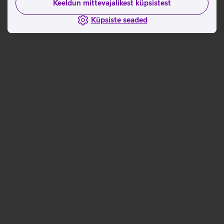
Keeldun mittevajalikest küpsistest
Küpsiste seaded