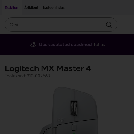
Liigu edasi põhisisu juurde
Ligipääsetavus
Eraklient
Äriklient
Iseteenindus
Otsi
Otsin
Uuskasutatud seadmed
Telias
Logitech MX Master 4
Tootekood: 910-007563