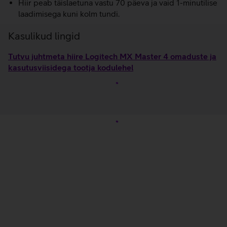
Hiir peab täislaetuna vastu 70 päeva ja vaid 1-minutilise
laadimisega kuni kolm tundi.
Kasulikud lingid
Tutvu juhtmeta hiire Logitech MX Master 4 omaduste ja
kasutusviisidega tootja kodulehel