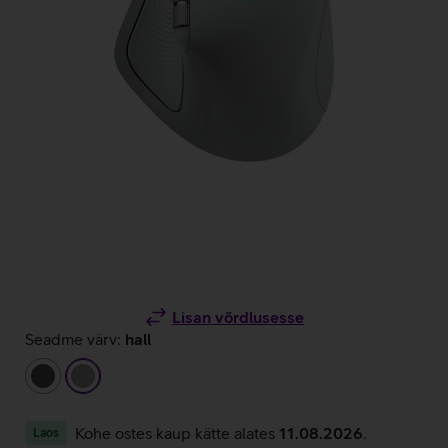
Lisan võrdlusesse
Seadme värv:
hall
tumehall
hall
Kohe ostes kaup kätte alates
11.08.2026
.
Laos