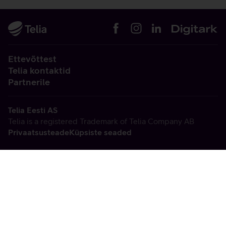
Ettevõttest
Telia kontaktid
Partnerile
Telia Eesti AS
Telia is a registered Trademark of Telia Company AB
Privaatsusteade
Küpsiste seaded