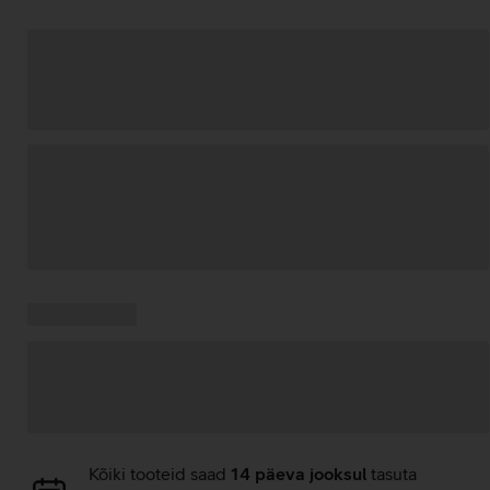
Andmete
laadimine
Kampaania
Andmete
pakkumised:
laadimine
Andmete
Kõiki tooteid saad
14 päeva jooksul
tasuta