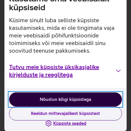
kontoris kui ka liikvel olles. USB CCID tugi tagab kiire ja
küpsiseid
draiverivaba paigalduse kõigis peamistes
operatsioonisüsteemides.
Küsime sinult luba selliste küpsiste
Kasulikud lingid
kasutamiseks, mida ei ole tingimata vaja
meie veebisaidi põhifunktsioonide
Tutvu kaardilugeja OMNIKEY 3021 omaduste ja
toimimiseks või meie veebisaidil sinu
kasutusviisidega tootja kodulehel
soovitud teenuse pakkumiseks.
Tutvu meie küpsiste üksikasjalike
kirjelduste ja reeglitega
Nõustun kõigi küpsistega
Keeldun mittevajalikest küpsistest
Küpsiste seaded