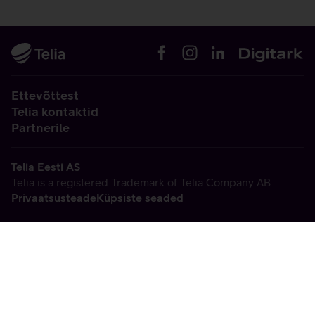
Ettevõttest
Telia kontaktid
Partnerile
Telia Eesti AS
Telia is a registered Trademark of Telia Company AB
Privaatsusteade
Küpsiste seaded