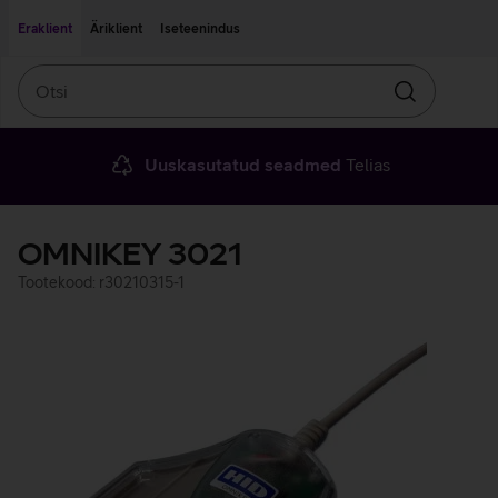
Liigu edasi põhisisu juurde
Ligipääsetavus
Eraklient
Äriklient
Iseteenindus
Otsi
Otsin
Uuskasutatud seadmed
Telias
OMNIKEY 3021
Tootekood: r30210315-1