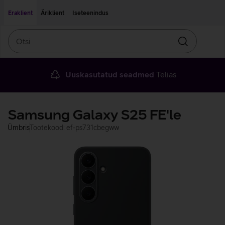
Liigu edasi põhisisu juurde
Ligipääsetavus
Eraklient
Äriklient
Iseteenindus
Otsi
Otsin
Uuskasutatud seadmed
Telias
Samsung Galaxy S25 FE'le
Ümbris
Tootekood: ef-ps731cbegww