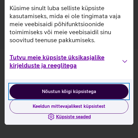
lisakaitsekihi jättes nähtavale seadme disaini. Nii on
Küsime sinult luba selliste küpsiste
tagatud telefoni kindel haare ja kaitse kriimustuste eest.
kasutamiseks, mida ei ole tingimata vaja
Ümbris on valmistatud 33% taaskasutatud materjalidest.
meie veebisaidi põhifunktsioonide
toimimiseks või meie veebisaidil sinu
soovitud teenuse pakkumiseks.
Tutvu meie küpsiste üksikasjalike
kirjelduste ja reeglitega
Nõustun kõigi küpsistega
Keeldun mittevajalikest küpsistest
Küpsiste seaded