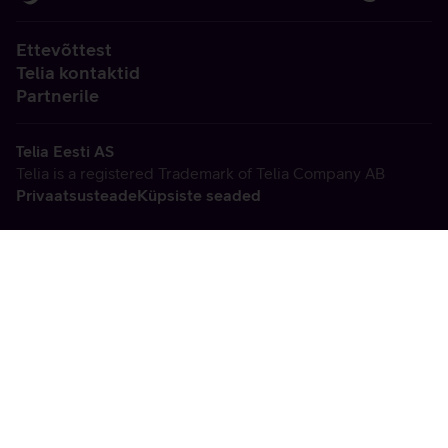
Ettevõttest
Telia kontaktid
Partnerile
Telia Eesti AS
Telia is a registered Trademark of Telia Company AB
Privaatsusteade
Küpsiste seaded