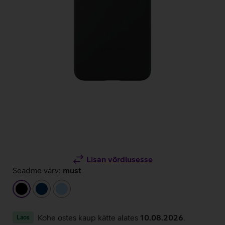
Lisan võrdlusesse
Seadme värv:
must
must
tumesinine
helesinine
Kohe ostes kaup kätte alates
10.08.2026
.
Laos