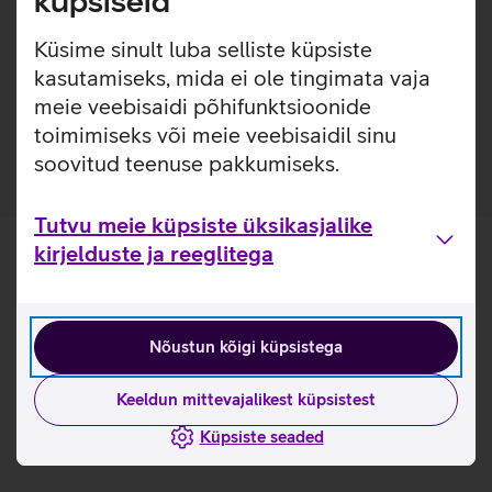
küpsiseid
seadme disaini. Nii on tagatud telefoni kindel haare ja
kaitse kriimustuste ning bakterite eest. Ümbris omab
Küsime sinult luba selliste küpsiste
antibakteriaalseid ühendeid, mis on lisatud juba ümbrise
loomise faasis.
kasutamiseks, mida ei ole tingimata vaja
meie veebisaidi põhifunktsioonide
Ümbris vastab ISO 22196 nõuetele.
toimimiseks või meie veebisaidil sinu
soovitud teenuse pakkumiseks.
Tutvu meie küpsiste üksikasjalike
kirjelduste ja reeglitega
Nõustun kõigi küpsistega
Keeldun mittevajalikest küpsistest
Küpsiste seaded