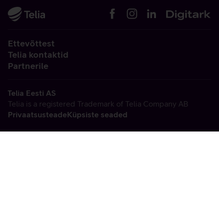
Ettevõttest
Telia kontaktid
Partnerile
Telia Eesti AS
Telia is a registered Trademark of Telia Company AB
Privaatsusteade
Küpsiste seaded