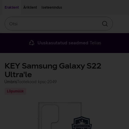
Liigu edasi põhisisu juurde
Ligipääsetavus
Eraklient
Äriklient
Iseteenindus
Otsi
Otsin
Uuskasutatud seadmed
Telias
KEY Samsung Galaxy S22
Ultra'le
Ümbris
Tootekood: kpsc-2049
Lõpumüük