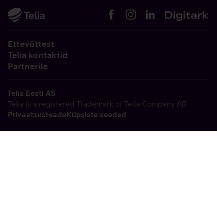
Ettevõttest
Telia kontaktid
Partnerile
Telia Eesti AS
Telia is a registered Trademark of Telia Company AB
Privaatsusteade
Küpsiste seaded