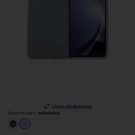
Lisan võrdlusesse
Seadme värv:
helesinine
tumehall
helesinine