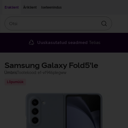
Liigu edasi põhisisu juurde
Ligipääsetavus
Eraklient
Äriklient
Iseteenindus
Otsi
Otsin
Uuskasutatud seadmed
Telias
Samsung Galaxy Fold5'le
Ümbris
Tootekood: ef-vf946plegww
Lõpumüük