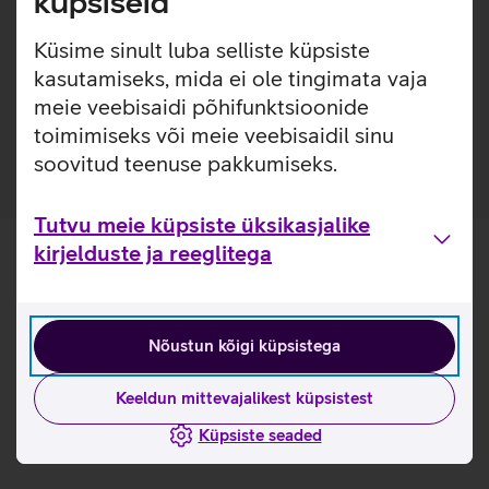
küpsiseid
Lisainfo
Samsung Galaxy Fold5 mudelile disainitud ümbris, mis
hoiab telefoni õhukesena, kaitstes samas esi- ja tagakülge
Küsime sinult luba selliste küpsiste
ning tagades pehme ja mugava käeshoidmise.
kasutamiseks, mida ei ole tingimata vaja
Keskkonnasõbralikust vegan nahast ümbrisel on sees
meie veebisaidi põhifunktsioonide
õhuke liimikiht, et tagada tugev püsivus seadme küljes.
toimimiseks või meie veebisaidil sinu
soovitud teenuse pakkumiseks.
Tutvu meie küpsiste üksikasjalike
kirjelduste ja reeglitega
Nõustun kõigi küpsistega
Keeldun mittevajalikest küpsistest
Küpsiste seaded