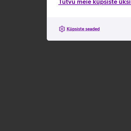
Tutvu meie küpsiste üksik
Küpsiste seaded