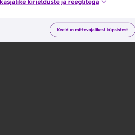
asjalike kirjelduste ja reeglitega
Keeldun mittevajalikest küpsistest