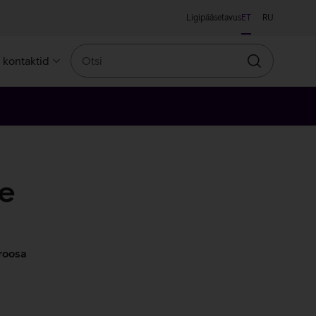
Ligipääsetavus
ET
RU
Otsi
a kontaktid
Otsin
e
roosa
inine