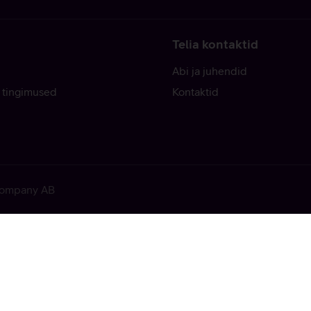
Telia kontaktid
Abi ja juhendid
 tingimused
Kontaktid
 Company AB