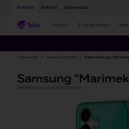
Liigu edasi põhisisu juurde
Ligipääsetavus
Eraklient
Äriklient
Iseteenindus
Mobiil
TV ja striiming
Inte
E-poe avaleht
Kaaned ja ümbrised
Ümbris Samsung "Marimekko 
Samsung "Marimekko
Ümbris
Tootekood: gp-fps931amapw