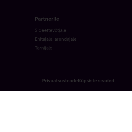
Partnerile
Sideettevõtjale
Ehitajale, arendajale
Tarnijale
Privaatsusteade
Küpsiste seaded