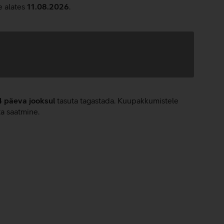
e alates
11.08.2026
.
4 päeva jooksul
tasuta tagastada. Kuupakkumistele
ta saatmine.