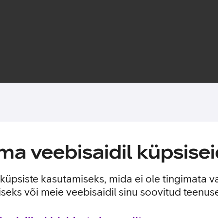
Toote saadavus
a veebisaidil küpsisei
 uuele telefonile lisakaitsekihi. Ümbris on valminud koostöös
prinditud ümbrisele kihtidena, andes sellele kerge 3D efekti. Üm
e küpsiste kasutamiseks, mida ei ole tingimata v
seks või meie veebisaidil sinu soovitud teenu