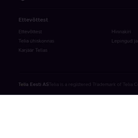
Ettevõttest
Ettevõttest
Hinnakiri
Telia ühiskonnas
Lepingud ja
Karjäär Telias
Telia Eesti AS
Telia is a registered Trademark of Telia