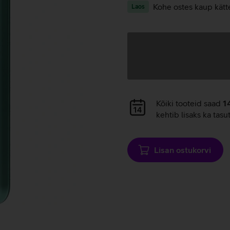
Kohe ostes kaup kätt
Laos
Andmete
laadimine
Andmete
Kõiki tooteid saad
1
laadimine
kehtib lisaks ka tasu
Lisan ostukorvi