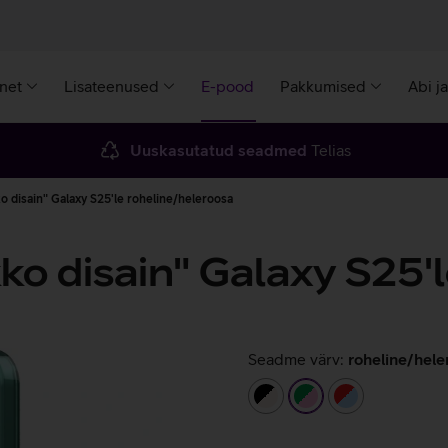
rnet
Lisateenused
E-pood
Pakkumised
Abi j
Uuskasutatud seadmed
Telias
disain" Galaxy S25'le roheline/heleroosa
 disain" Galaxy S25'l
Seadme värv:
roheline/hele
must/beež
roheline/heleroosa
punane/heles