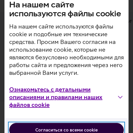
На нашем сайте
используются файлы cookie
Дополнительная информация
Техни
На нашем сайте используются файлы
cookie и подобные им технические
Дополнительная
Оригинальный чехол для телефона Xiaomi
средства. Просим Вашего согласия на
Mi 11.
информация
использование cookie, которые не
являются безусловно необходимыми для
Защищает тыльную часть Вашего телефона,
работы сайта и предложения через него
предохраняя ее от царапин и сохраняя внешний вид
выбранной Вами услуги.
корпуса.
Ознакомьтесь с детальными
описаниями и правилами наших
файлов cookie
Согласиться со всеми cookie