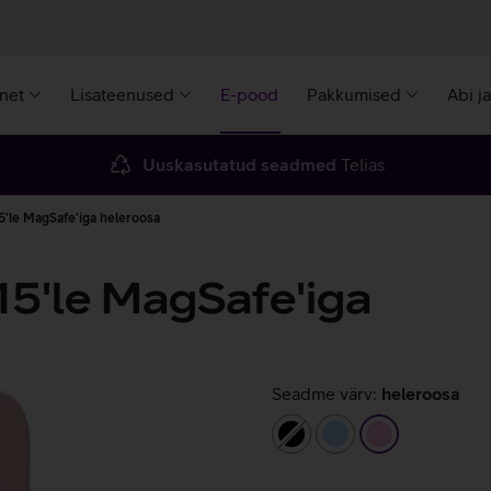
rnet
Lisateenused
E-pood
Pakkumised
Abi j
Uuskasutatud seadmed
Telias
5'le MagSafe'iga heleroosa
15'le MagSafe'iga
Seadme värv:
heleroosa
must
helesinine
heleroosa