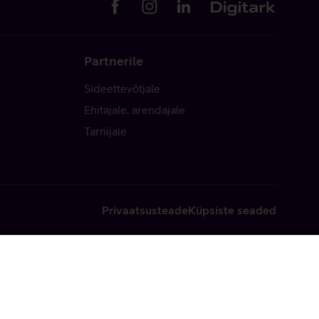
Partnerile
Sideettevõtjale
Ehitajale, arendajale
Tarnijale
Privaatsusteade
Küpsiste seaded