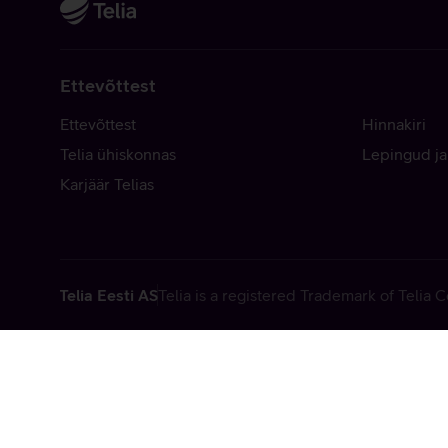
Ettevõttest
Ettevõttest
Hinnakiri
Telia ühiskonnas
Lepingud ja
Karjäär Telias
Telia Eesti AS
Telia is a registered Trademark of Telia