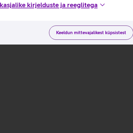
asjalike kirjelduste ja reeglitega
Keeldun mittevajalikest küpsistest