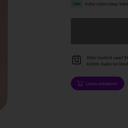
Kohe ostes kaup kätt
Laos
Andmete
laadimine
Andmete
Kõiki tooteid saad
1
laadimine
kehtib lisaks ka tasu
Lisan ostukorvi