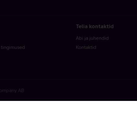
Telia kontaktid
Abi ja juhendid
 tingimused
Kontaktid
 Company AB