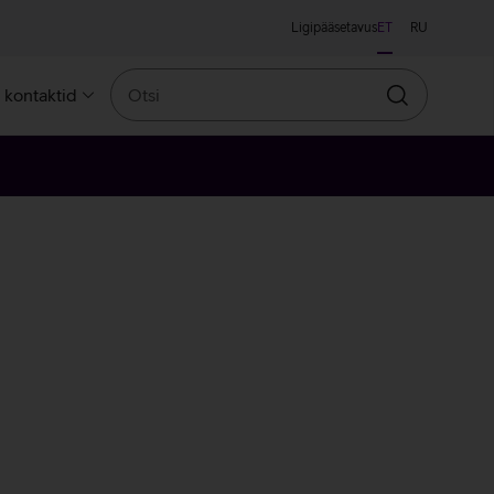
Ligipääsetavus
ET
RU
Otsi
a kontaktid
Otsin