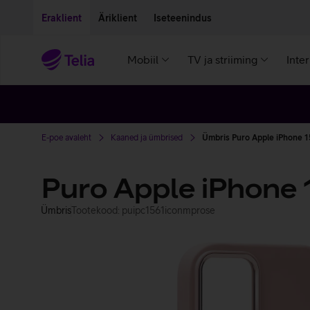
Liigu edasi põhisisu juurde
Ligipääsetavus
Eraklient
Äriklient
Iseteenindus
Mobiil
TV ja striiming
Inte
E-poe avaleht
Kaaned ja ümbrised
Ümbris Puro Apple iPhone 1
Puro Apple iPhone 
Ümbris
Tootekood: puipc1561iconmprose