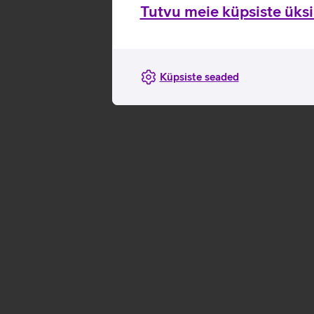
Tutvu meie küpsiste üksik
Küpsiste seaded