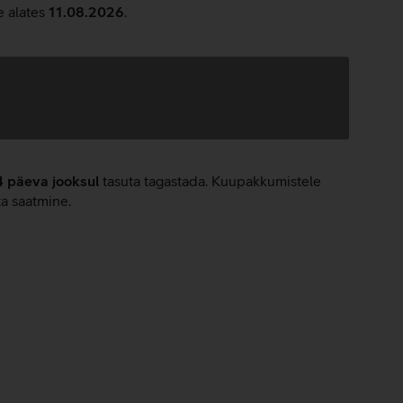
e alates
11.08.2026
.
4 päeva jooksul
tasuta tagastada. Kuupakkumistele
ta saatmine.