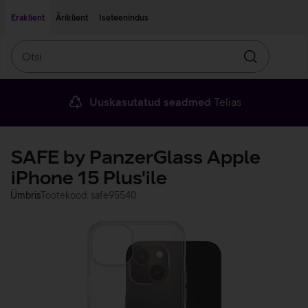
Liigu edasi põhisisu juurde
Ligipääsetavus
Eraklient
Äriklient
Iseteenindus
Otsi
Otsin
Uuskasutatud seadmed
Telias
SAFE by PanzerGlass Apple
iPhone 15 Plus'ile
Ümbris
Tootekood: safe95540