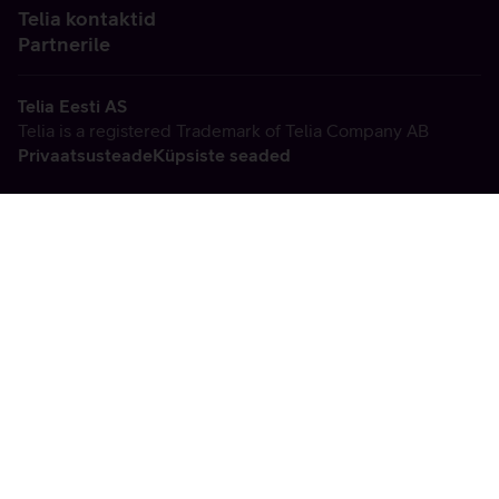
Telia kontaktid
Partnerile
Telia Eesti AS
Telia is a registered Trademark of Telia Company AB
Privaatsusteade
Küpsiste seaded
Vabandame, tekkis