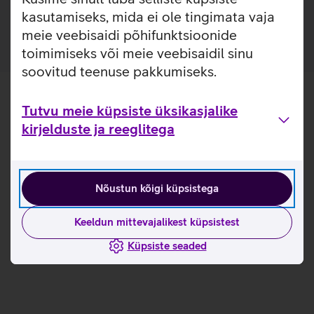
laadijatega.
kasutamiseks, mida ei ole tingimata vaja
meie veebisaidi põhifunktsioonide
toimimiseks või meie veebisaidil sinu
soovitud teenuse pakkumiseks.
Tutvu meie küpsiste üksikasjalike
kirjelduste ja reeglitega
Nõustun kõigi küpsistega
Keeldun mittevajalikest küpsistest
Küpsiste seaded