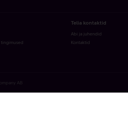
Telia kontaktid
Abi ja juhendid
 tingimused
Kontaktid
 Company AB