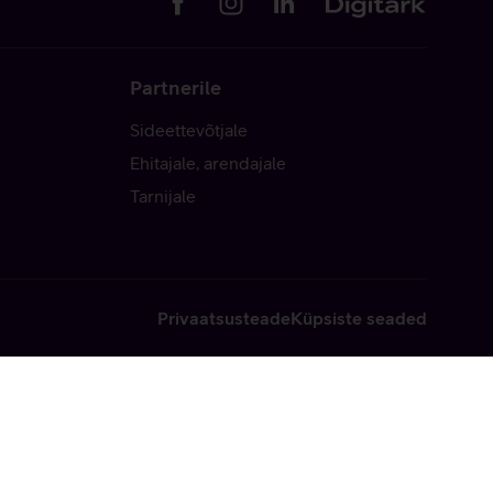
Partnerile
Sideettevõtjale
Ehitajale, arendajale
Tarnijale
Privaatsusteade
Küpsiste seaded