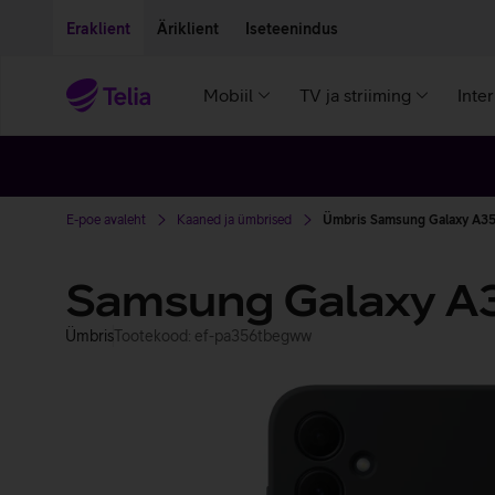
Liigu edasi põhisisu juurde
Ligipääsetavus
Eraklient
Äriklient
Iseteenindus
Mobiil
TV ja striiming
Inte
E-poe avaleht
Kaaned ja ümbrised
Ümbris Samsung Galaxy A35
Samsung Galaxy A3
Ümbris
Tootekood: ef-pa356tbegww