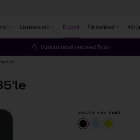
rnet
Lisateenused
E-pood
Pakkumised
Abi j
Uuskasutatud seadmed
Telias
'le must
5'le
Seadme värv:
must
must
helesinine
laimiroheline