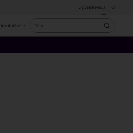
Ligipääsetavus
ET
RU
Otsi
a kontaktid
Otsin