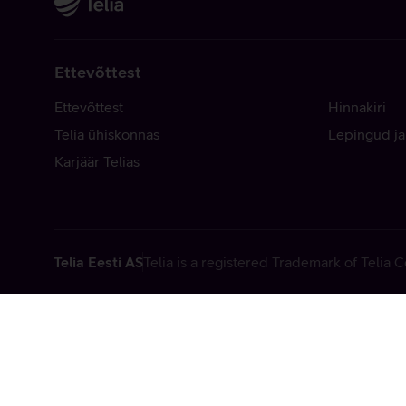
Ettevõttest
Ettevõttest
Hinnakiri
Telia ühiskonnas
Lepingud ja
Karjäär Telias
Telia Eesti AS
Telia is a registered Trademark of Telia