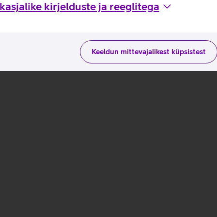
asjalike kirjelduste ja reeglitega
Keeldun mittevajalikest küpsistest