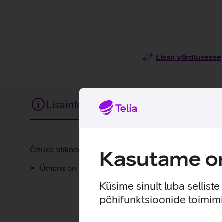
Lisan võrdlusesse
Lisainfo
Tehnilised andmed
Lisainfo
Õhuke silikoonümbris annab sinu uuele telefonile lisakai
Kasutame om
Ümbris on valmistatud 50% taaskasutatud materjalid
Küsime sinult luba sellist
põhifunktsioonide toimimi