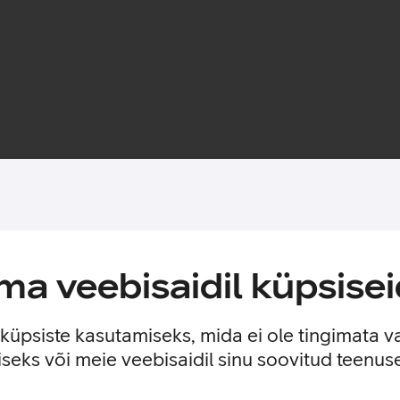
Toote saadavus
tsekihi jättes nähtavale seadme disaini. Nii on tagatud telefoni 
a veebisaidil küpsisei
est.
e küpsiste kasutamiseks, mida ei ole tingimata v
seks või meie veebisaidil sinu soovitud teenu