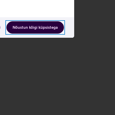
Nõustun kõigi küpsistega