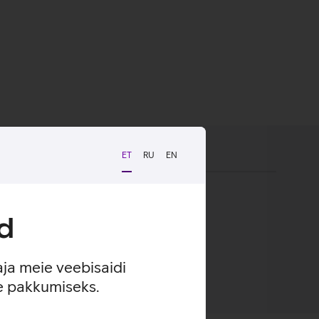
ET
RU
EN
kindel haare ja kaitse kriimustuste eest.
d
aja meie veebisaidi
se pakkumiseks.