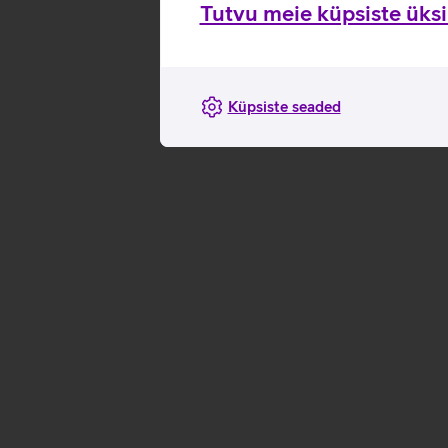
Tutvu meie küpsiste üksik
Küpsiste seaded