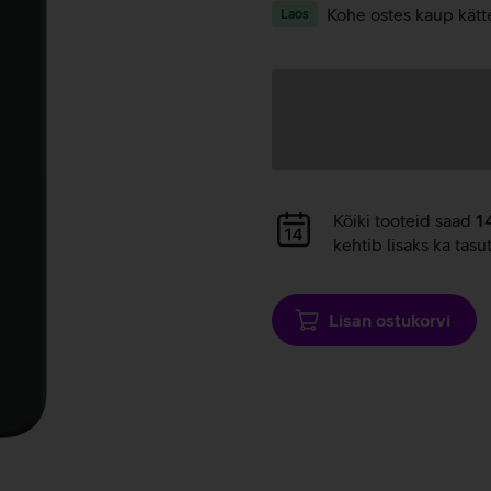
Kohe ostes kaup kätt
Laos
Andmete
laadimine
Andmete
Kõiki tooteid saad
1
laadimine
kehtib lisaks ka tasu
Lisan ostukorvi