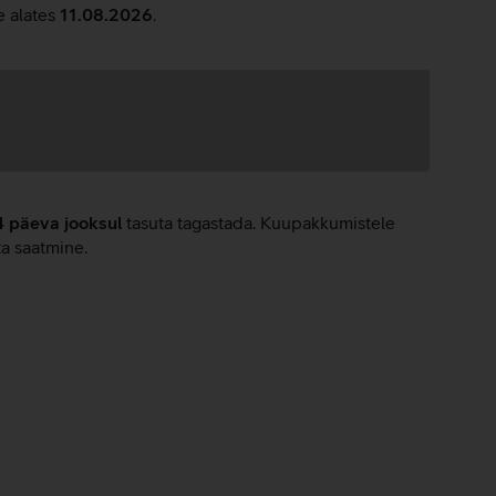
e alates
11.08.2026
.
4 päeva jooksul
tasuta tagastada. Kuupakkumistele
ta saatmine.