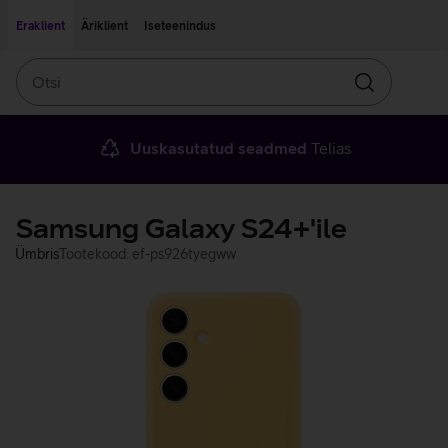
Liigu edasi põhisisu juurde
Ligipääsetavus
Eraklient
Äriklient
Iseteenindus
Otsi
Otsin
Uuskasutatud seadmed
Telias
Samsung Galaxy S24+'ile
Ümbris
Tootekood: ef-ps926tyegww