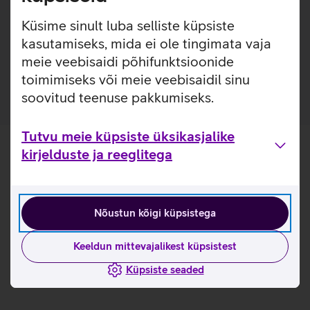
lisakaitsekihi jättes nähtavale seadme disaini. Nii on
tagatud telefoni kindel haare ja kaitse kriimustuste eest.
Küsime sinult luba selliste küpsiste
kasutamiseks, mida ei ole tingimata vaja
Ümbris on valmistatud 50% taaskasutatud
meie veebisaidi põhifunktsioonide
materjalidest.
toimimiseks või meie veebisaidil sinu
soovitud teenuse pakkumiseks.
Tutvu meie küpsiste üksikasjalike
kirjelduste ja reeglitega
Nõustun kõigi küpsistega
Keeldun mittevajalikest küpsistest
Küpsiste seaded