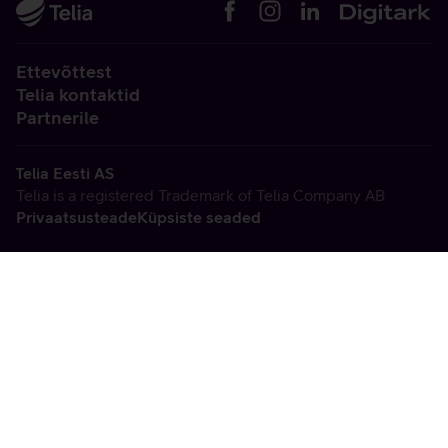
Ettevõttest
Telia kontaktid
Partnerile
Telia Eesti AS
Telia is a registered Trademark of Telia Company AB
Privaatsusteade
Küpsiste seaded