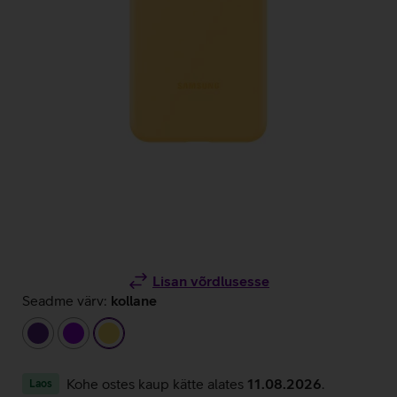
Lisan võrdlusesse
Seadme värv:
kollane
tumelilla
lilla
kollane
Kohe ostes kaup kätte alates
11.08.2026
.
Laos