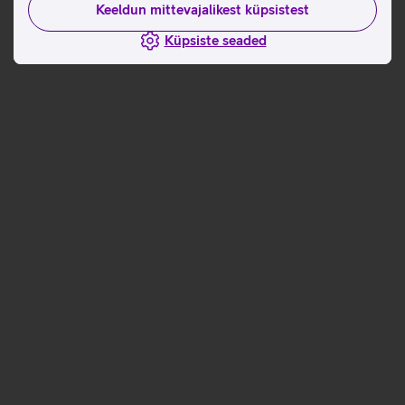
Keeldun mittevajalikest küpsistest
Küpsiste seaded