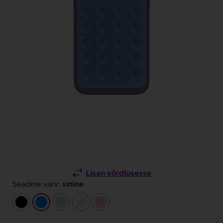
Lisan võrdlusesse
Seadme värv:
sinine
must
sinine
heleroheline
valge
heleroosa