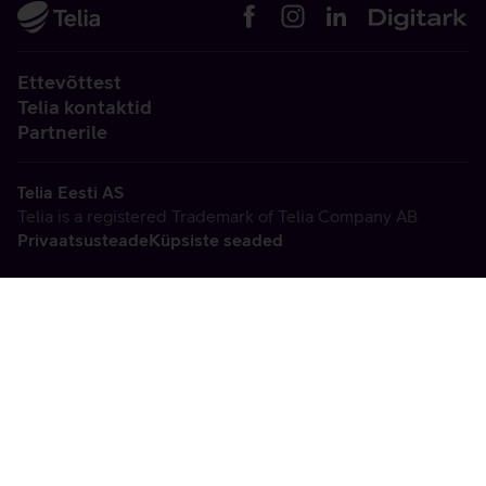
Ettevõttest
Telia kontaktid
Partnerile
Telia Eesti AS
Telia is a registered Trademark of Telia Company AB
Privaatsusteade
Küpsiste seaded