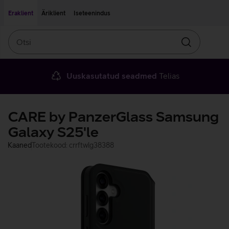
Liigu edasi põhisisu juurde
Ligipääsetavus
Eraklient
Äriklient
Iseteenindus
Otsi
Otsin
Uuskasutatud seadmed
Telias
CARE by PanzerGlass Samsung
Galaxy S25'le
Kaaned
Tootekood: crrftwlg38388