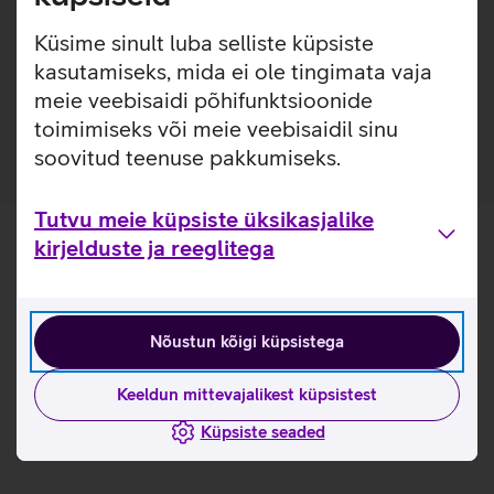
sisseehitatud Qi magnetid, tänu millele on võimalik
kasutada Qi juhtmevaba laadimist ilma ümbrist
Küsime sinult luba selliste küpsiste
eemaldamata.
kasutamiseks, mida ei ole tingimata vaja
meie veebisaidi põhifunktsioonide
Ümbris on valmistatud 35% taaskasutatud materjalidest.
toimimiseks või meie veebisaidil sinu
soovitud teenuse pakkumiseks.
Tutvu meie küpsiste üksikasjalike
kirjelduste ja reeglitega
Nõustun kõigi küpsistega
Keeldun mittevajalikest küpsistest
Küpsiste seaded