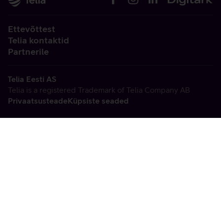
Ettevõttest
Telia kontaktid
Partnerile
Telia Eesti AS
Telia is a registered Trademark of Telia Company AB
Privaatsusteade
Küpsiste seaded