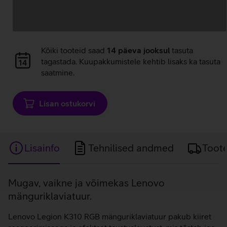
Andmete
laadimine
Andmete
Kõiki tooteid saad
14 päeva jooksul
tasuta
laadimine
tagastada. Kuupakkumistele kehtib lisaks ka tasuta
saatmine.
Lisan ostukorvi
Lisainfo
Tehnilised andmed
Toot
Lisainfo
Mugav, vaikne ja võimekas Lenovo
mänguriklaviatuur.
Lenovo Legion K310 RGB mänguriklaviatuur pakub kiiret