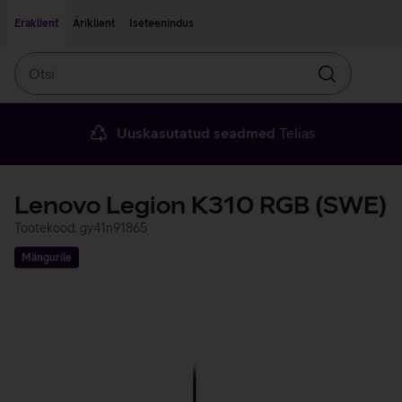
Liigu edasi põhisisu juurde
Ligipääsetavus
Eraklient
Äriklient
Iseteenindus
Otsi
Otsin
Uuskasutatud seadmed
Telias
Lenovo Legion K310 RGB (SWE)
Tootekood: gy41n91865
Mängurile