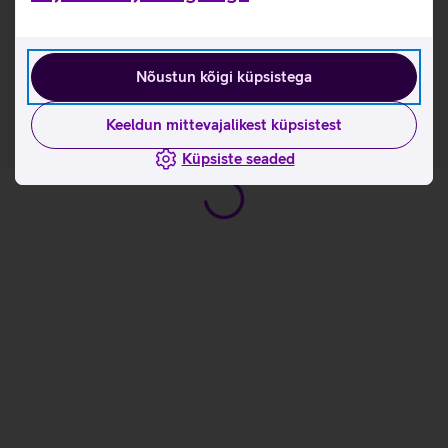
membraanklahvid.
Vastupidav konstruktsioon ja kuni 20 miljoni vajutuse
elutsükkel tagavad, et klaviatuur peab vastu ka
pikematele mängumaratonidele.
Nõustun kõigi küpsistega
Keeldun mittevajalikest küpsistest
Küpsiste seaded