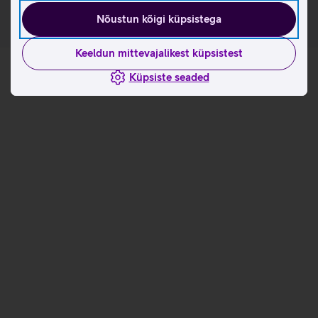
Nõustun kõigi küpsistega
Keeldun mittevajalikest küpsistest
Küpsiste seaded