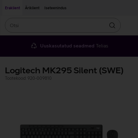
Liigu edasi põhisisu juurde
Ligipääsetavus
Eraklient
Äriklient
Iseteenindus
Otsi
Otsin
Uuskasutatud seadmed
Telias
Logitech MK295 Silent (SWE)
Tootekood: 920-009810