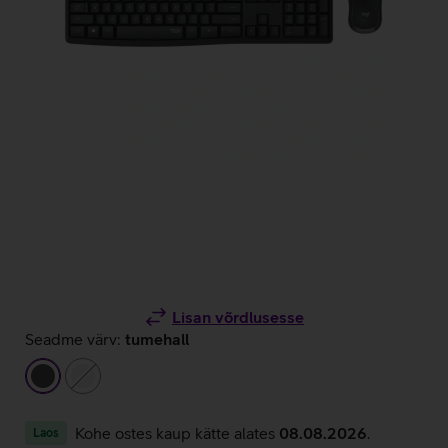
Lisan võrdlusesse
Seadme värv:
tumehall
tumehall
valge
Kohe ostes kaup kätte alates
08.08.2026
.
Laos