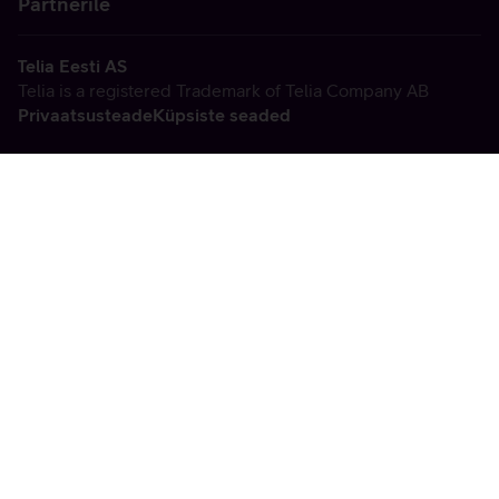
Partnerile
Telia Eesti AS
Telia is a registered Trademark of Telia Company AB
Privaatsusteade
Küpsiste seaded
Vabandame, tekkis
tehniline viga