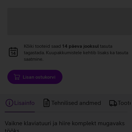
Andmete
laadimine
Andmete
Kõiki tooteid saad
14 päeva jooksul
tasuta
laadimine
tagastada. Kuupakkumistele kehtib lisaks ka tasuta
saatmine.
Lisan ostukorvi
Lisainfo
Tehnilised andmed
Toot
Lisainfo
Vaikne klaviatuuri ja hiire komplekt mugavaks
tööks.