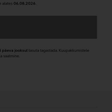
e alates
06.08.2026
.
4 päeva jooksul
tasuta tagastada. Kuupakkumistele
ta saatmine.