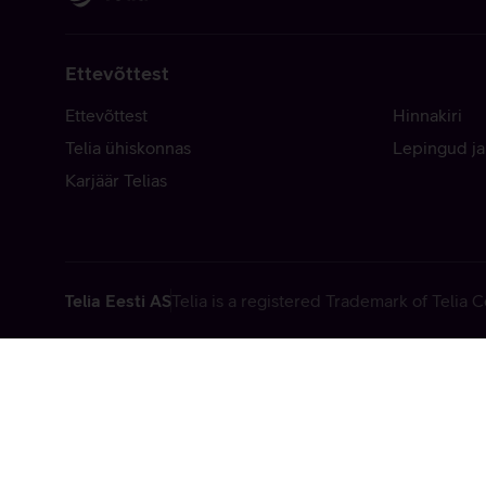
Ettevõttest
Ettevõttest
Hinnakiri
Telia ühiskonnas
Lepingud ja
Karjäär Telias
Telia Eesti AS
Telia is a registered Trademark of Telia