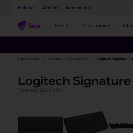
Liigu edasi põhisisu juurde
Ligipääsetavus
Eraklient
Äriklient
Iseteenindus
Mobiil
TV ja striiming
Inte
E-poe avaleht
Klaviatuurid ja komplektid
Logitech Signature K
Logitech Signatur
Tootekood: 920-010951