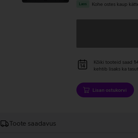
Kohe ostes kaup kätt
Laos
Andmete
laadimine
Andmete
Kõiki tooteid saad
1
laadimine
kehtib lisaks ka tasu
Lisan ostukorvi
Toote saadavus