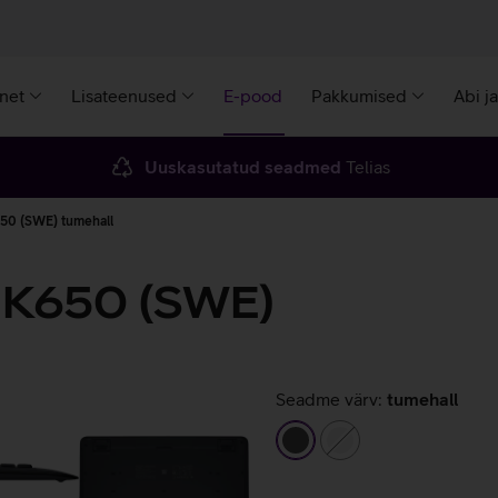
rnet
Lisateenused
E-pood
Pakkumised
Abi j
Uuskasutatud seadmed
Telias
650 (SWE) tumehall
e K650 (SWE)
Seadme värv:
tumehall
tumehall
valge