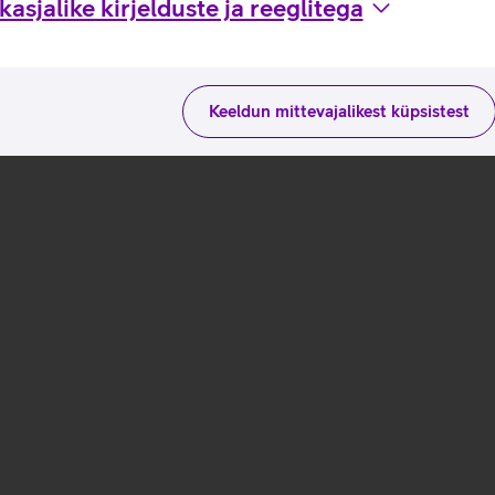
asjalike kirjelduste ja reeglitega
Keeldun mittevajalikest küpsistest