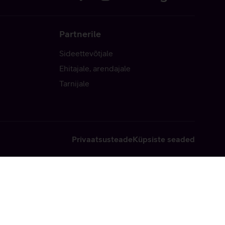
Partnerile
Sideettevõtjale
Ehitajale, arendajale
Tarnijale
Privaatsusteade
Küpsiste seaded