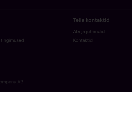
Telia kontaktid
Abi ja juhendid
 tingimused
Kontaktid
 Company AB