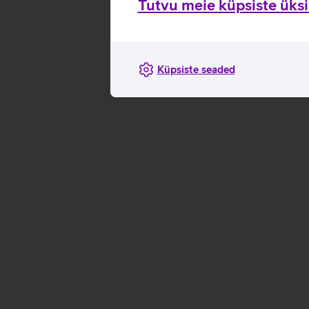
Tutvu meie küpsiste üksik
Küpsiste seaded