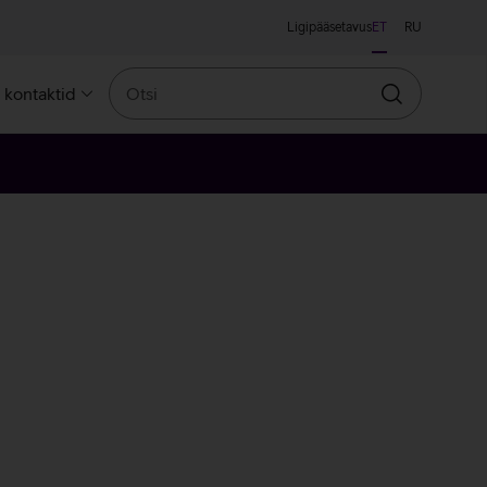
Ligipääsetavus
ET
RU
Otsi
a kontaktid
Otsin