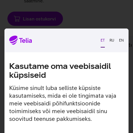
saatmine.
Lisan ostukorvi
ET
RU
EN
Lisainfo
Tehnilised andmed
Toot
Lisainfo
Kasutame oma veebisaidil
Tugev ja vastupidav mänguriklaviatuur
Razerilt.
küpsiseid
Razer BlackWidow V3 taustavalgustusega klaviatuur sobib
Küsime sinult luba selliste küpsiste
ideaalselt pikkadele mängusessioonidel. Klaviatuuri
kasutamiseks, mida ei ole tingimata vaja
alumiinium konstruktsioon on piisavalt tugev talumaks
meie veebisaidi põhifunktsioonide
intensiivset mängimist. Klaviatuuril saab valida valgustuse
toimimiseks või meie veebisaidil sinu
värvust 16,8 miljoni erineva värvitooni vahel ning seeläbi
lisada erinevaid valgustusefekte oma seadmele.
soovitud teenuse pakkumiseks.
80 miljonit klahvivajutuse eluiga.