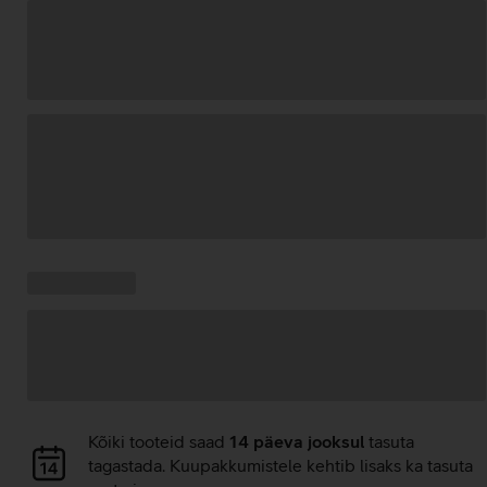
Andmete
laadimine
Kampaania
Andmete
pakkumised:
laadimine
Andmete
Kõiki tooteid saad
14 päeva jooksul
tasuta
laadimine
tagastada. Kuupakkumistele kehtib lisaks ka tasuta