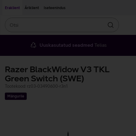
Liigu edasi põhisisu juurde
Ligipääsetavus
Eraklient
Äriklient
Iseteenindus
Otsi
Otsin
Uuskasutatud seadmed
Telias
Razer BlackWidow V3 TKL
Green Switch (SWE)
Tootekood: rz03-03490600-r3n1
Mängurile