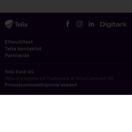
Ettevõttest
Telia kontaktid
Partnerile
Telia Eesti AS
Telia is a registered Trademark of Telia Company AB
Privaatsusteade
Küpsiste seaded