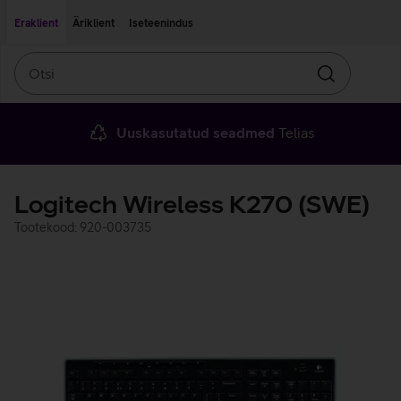
Liigu edasi põhisisu juurde
Ligipääsetavus
Eraklient
Äriklient
Iseteenindus
Otsi
Otsin
Uuskasutatud seadmed
Telias
Logitech Wireless K270 (SWE)
Tootekood: 920-003735