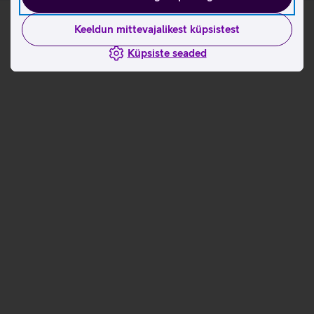
Keeldun mittevajalikest küpsistest
Küpsiste seaded