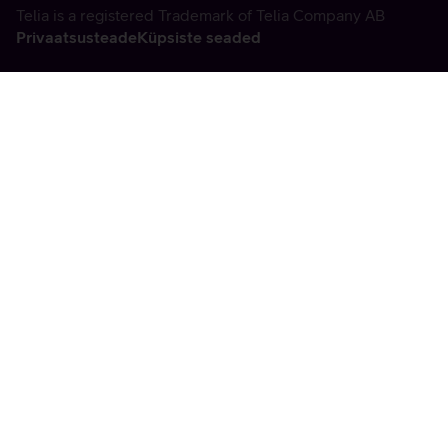
Telia is a registered Trademark of Telia Company AB
Privaatsusteade
Küpsiste seaded
Vabandame, tekkis
tehniline viga
tx:undefined:ut:null