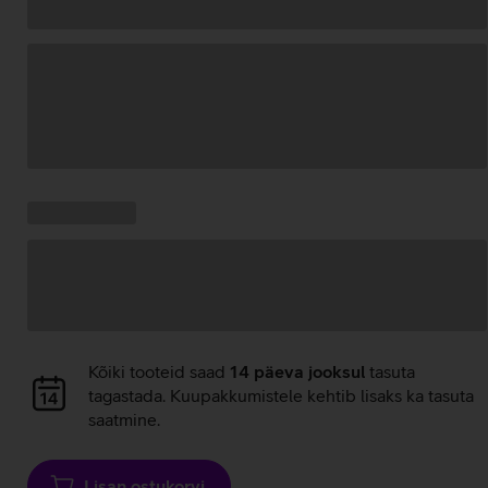
Andmete
laadimine
Kampaania
Andmete
pakkumised:
laadimine
Andmete
Kõiki tooteid saad
14 päeva jooksul
tasuta
laadimine
tagastada. Kuupakkumistele kehtib lisaks ka tasuta
saatmine.
Lisan ostukorvi