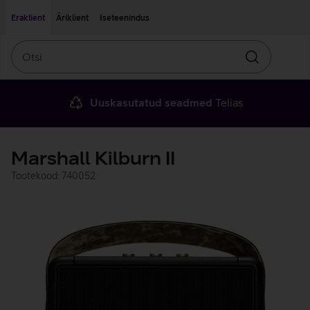
Liigu edasi põhisisu juurde
Ligipääsetavus
Eraklient
Äriklient
Iseteenindus
Otsi
Otsin
Uuskasutatud seadmed
Telias
Marshall Kilburn II
Tootekood: 740052