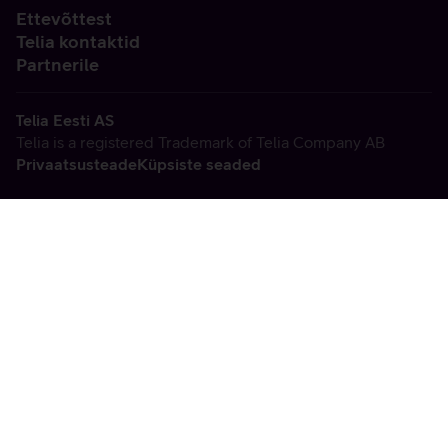
Ettevõttest
Telia kontaktid
Partnerile
Telia Eesti AS
Telia is a registered Trademark of Telia Company AB
Privaatsusteade
Küpsiste seaded